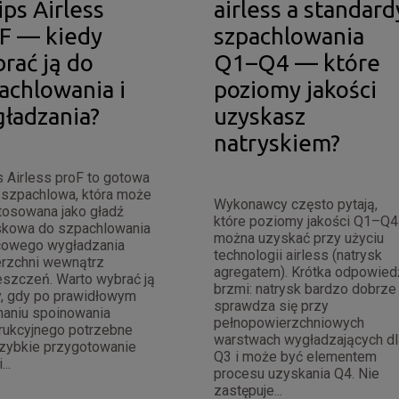
ips Airless
airless a standard
F — kiedy
szpachlowania
rać ją do
Q1–Q4 — które
achlowania i
poziomy jakości
ładzania?
uzyskasz
natryskiem?
s Airless proF to gotowa
szpachlowa, która może
Wykonawcy często pytają,
tosowana jako gładź
które poziomy jakości Q1–Q4
skowa do szpachlowania
można uzyskać przy użyciu
cowego wygładzania
technologii airless (natrysk
rzchni wewnątrz
agregatem). Krótka odpowied
szczeń. Warto wybrać ją
brzmi: natrysk bardzo dobrze
, gdy po prawidłowym
sprawdza się przy
aniu spoinowania
pełnopowierzchniowych
rukcyjnego potrzebne
warstwach wygładzających dl
szybkie przygotowanie
Q3 i może być elementem
...
procesu uzyskania Q4. Nie
zastępuje...