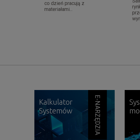
Sai
co dzień pracują z
ryn
materiałami...
prz
wym
E-NARZĘDZIA
Kalkulator
Sy
Systemów
mo