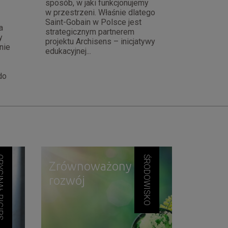
sposób, w jaki funkcjonujemy
w przestrzeni. Właśnie dlatego
Saint-Gobain w Polsce jest
a
strategicznym partnerem
y
projektu Archisens – inicjatywy
nie
edukacyjnej...
do
Ł RIGIPS
ŚRODOWISKO
Zrównoważony
rozwój