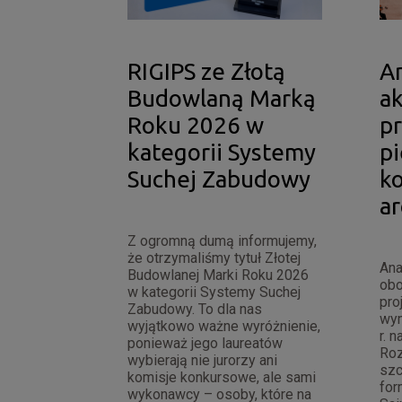
RIGIPS ze Złotą
An
Budowlaną Marką
a
Roku 2026 w
pr
kategorii Systemy
p
Suchej Zabudowy
k
a
Z ogromną dumą informujemy,
że otrzymaliśmy tytuł Złotej
Ana
Budowlanej Marki Roku 2026
ob
w kategorii Systemy Suchej
pro
Zabudowy. To dla nas
wym
wyjątkowo ważne wyróżnienie,
r. 
ponieważ jego laureatów
Roz
wybierają nie jurorzy ani
szc
komisje konkursowe, ale sami
for
wykonawcy – osoby, które na