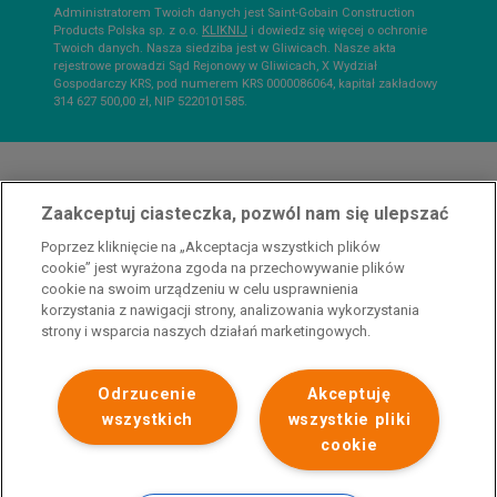
Administratorem Twoich danych jest Saint-Gobain Construction
Products Polska sp. z o.o.
KLIKNIJ
i dowiedz się więcej o ochronie
Twoich danych. Nasza siedziba jest w Gliwicach. Nasze akta
rejestrowe prowadzi Sąd Rejonowy w Gliwicach, X Wydział
Gospodarczy KRS, pod numerem KRS 0000086064, kapitał zakładowy
314 627 500,00 zł, NIP 5220101585.
Zaakceptuj ciasteczka, pozwól nam się ulepszać
Poprzez kliknięcie na „Akceptacja wszystkich plików
Przedsiębiorca uzyskał pomoc w ramach programu rządowego pod nazwą
cookie” jest wyrażona zgoda na przechowywanie plików
„Pomoc dla przemysłu energochłonnego związana z cenami gazu ziemnego i
cookie na swoim urządzeniu w celu usprawnienia
energii elektrycznej w 2023 r.”. Przedsiębiorca uzyskał pomoc w ramach
korzystania z nawigacji strony, analizowania wykorzystania
programu rządowego pod nazwą: „Pomoc dla sektorów energochłonnych
strony i wsparcia naszych działań marketingowych.
związana z nagłymi wzrostami cen gazu ziemnego i energii elektrycznej w
2022 r.”
Odrzucenie
Akceptuję
wszystkich
wszystkie pliki
cookie