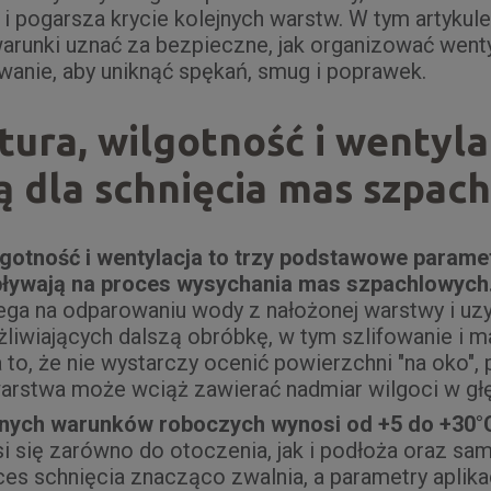
 i pogarsza krycie kolejnych warstw. W tym artykule
 warunki uznać za bezpieczne, jak organizować went
wanie, aby uniknąć spękań, smug i poprawek.
ura, wilgotność i wentylac
ą dla schnięcia mas szpac
gotność i wentylacja to trzy podstawowe paramet
ływają na proces wysychania mas szpachlowych
lega na odparowaniu wody z nałożonej warstwy i uzy
iwiających dalszą obróbkę, w tym szlifowanie i m
 to, że nie wystarczy ocenić powierzchni "na oko",
arstwa może wciąż zawierać nadmiar wilgoci w głę
nych warunków roboczych wynosi od +5 do +30°
i się zarówno do otoczenia, jak i podłoża oraz sam
ces schnięcia znacząco zwalnia, a parametry aplik