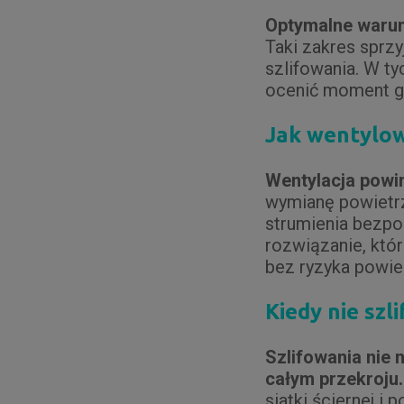
Optymalne warunk
Taki zakres sprz
szlifowania. W t
ocenić moment g
Jak wentylow
Wentylacja powin
wymianę powietrz
strumienia bezpo
rozwiązanie, któ
bez ryzyka powie
Kiedy nie szl
Szlifowania nie 
całym przekroju.
siatki ściernej i