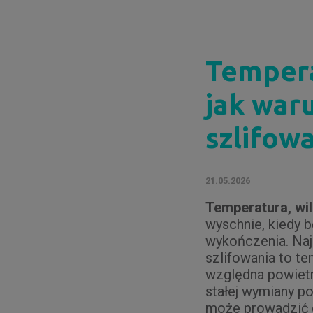
Tempera
jak waru
szlifow
21.05.2026
Temperatura, wil
wyschnie, kiedy b
wykończenia. Najk
szlifowania to t
względna powietr
stałej wymiany po
może prowadzić d