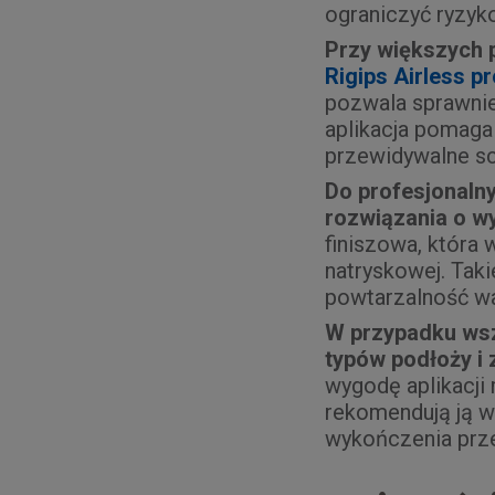
ograniczyć ryzy
Przy większych 
Rigips Airless p
pozwala sprawnie
aplikacja pomaga 
przewidywalne sc
Do profesjonaln
rozwiązania o wy
finiszowa, która 
natryskowej. Tak
powtarzalność wa
W przypadku wsz
typów podłoży i
wygodę aplikacji
rekomendują ją w
wykończenia prz