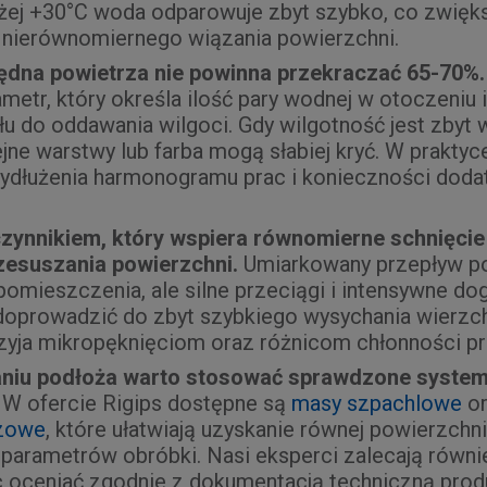
ej +30°C woda odparowuje zbyt szybko, co zwięk
i nierównomiernego wiązania powierzchni.
ędna powietrza nie powinna przekraczać 65-70%.
metr, który określa ilość pary wodnej w otoczeniu 
łu do oddawania wilgoci. Gdy wilgotność jest zbyt 
lejne warstwy lub farba mogą słabiej kryć. W prakty
ydłużenia harmonogramu prac i konieczności dodat
czynnikiem, który wspiera równomierne schnięcie
esuszania powierzchni.
Umiarkowany przepływ p
pomieszczenia, ale silne przeciągi i intensywne d
prowadzić do zbyt szybkiego wysychania wierzch
rzyja mikropęknięciom oraz różnicom chłonności 
niu podłoża warto stosować sprawdzone syste
W ofercie Rigips dostępne są
masy szpachlowe
o
szowe
, które ułatwiają uzyskanie równej powierzchn
parametrów obróbki. Nasi eksperci zalecają równie
 oceniać zgodnie z dokumentacją techniczną prod