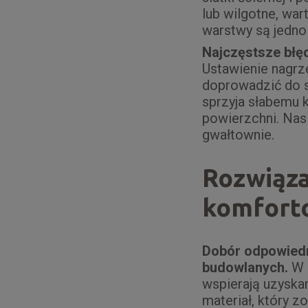
lub wilgotne, war
warstwy są jednol
Najczęstsze błęd
Ustawienie nagrz
doprowadzić do s
sprzyja słabemu
powierzchni. Nas
gwałtownie.
Rozwiązan
komforto
Dobór odpowiedn
budowlanych.
W o
wspierają uzyskan
materiał, który 