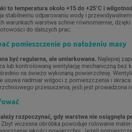
i to temperatura około +15 do +25°C i wilgotnoś
yja stabilnemu odparowaniu wody i przewidywalnem
ych warunkach warstwa schnie równomiernie, dzięki
otowości do dalszych prac.
ać pomieszczenie po nałożeniu masy
na być regularna, ale umiarkowana.
Najlepiej zap
a lub kontrolowaną wentylację mechaniczną bez k
średnio na świeżo wykonaną powierzchnię. Wentyla
re usuwa nadmiar wilgoci z pomieszczenia i skraca
rzchniowego przesuszenia, jeśli jest prowadzona 
ifować
należy rozpoczynać, gdy warstwa nie osiągnęła p
Zbyt wczesna obróbka powoduje rolowanie materi
 pogorszenie jakości powierzchni. Jeżeli pomieszcze