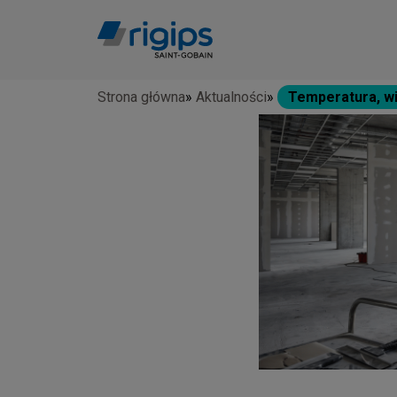
Przejdź
do
treści
Strona główna
Aktualności
Temperatura, wil
Ścieżka
nawigacyjna