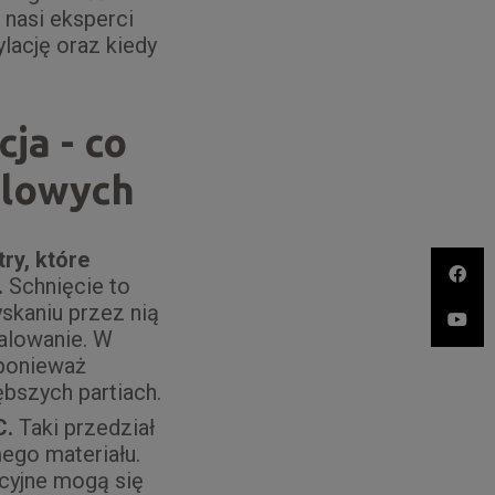
 nasi eksperci
ylację oraz kiedy
ja - co
hlowych
ry, które
.
Schnięcie to
skaniu przez nią
alowanie. W
 ponieważ
bszych partiach.
C.
Taki przedział
ego materiału.
acyjne mogą się