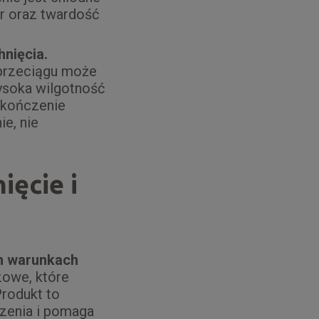
or oraz twardość
hnięcia.
 przeciągu może
ysoka wilgotność
ykończenie
e, nie
ięcie i
h warunkach
zowe, które
Produkt to
czenia i pomaga