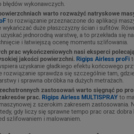
ko błędów wykonawczych.
powierzchniach warto rozważyć natryskowe masy
roF
to rozwiązanie przeznaczone do aplikacji masz
 wykańczać duże płaszczyzny ścian i sufitów. Ró
uzyskać jednorodną warstwę, a to przekłada się na
hnięcie i łatwiejszą ocenę momentu szlifowania.
ych prac wykończeniowych nasi eksperci polecają
sokiej jakości powierzchni.
Rigips Airless proFi
t
wspiera uzyskanie gładkiego efektu końcowego przy
ie rozwiązanie sprawdza się szczególnie tam, gdzie
rstwy i sprawna obróbka na dużych metrażach.
echstronnych zastosowań warto sięgnąć po pro
 zakresów prac.
Rigips Airless MULTISPRAY
to ma
 maszynowej z szerokim zakresem zastosowania. N
tedy, gdy liczy się sprawne tempo prac oraz dobra 
ed szlifowaniem i malowaniem.