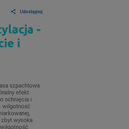
Udostępnij
ylacja -
ie i
masa szpachlowa
inalny efekt
o schnięcia i
z wilgotność
miarkowanej,
, zbyt wysoka
 wilgotność