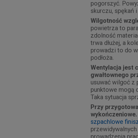
pogorszyć. Powyż
skurczu, spękań 
Wilgotność wzgl
powietrza to para
zdolność materia
trwa dłużej, a ko
prowadzi to do w
podłoża.
Wentylacja jest 
gwałtownego prz
usuwać wilgoć z 
punktowe mogą do
Taka sytuacja sp
Przy przygotowa
wykończeniowe.
szpachlowe fini
przewidywalnych 
prowadzenia prac