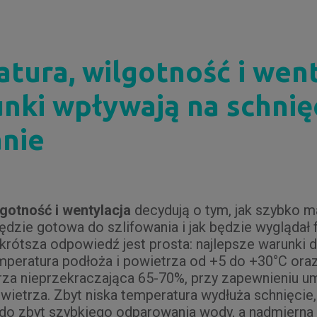
tura, wilgotność i went
nki wpływają na schnięc
anie
gotność i wentylacja
decydują o tym, jak szybko 
ędzie gotowa do szlifowania i jak będzie wyglądał f
rótsza odpowiedź jest prosta: najlepsze warunki d
emperatura podłoża i powietrza od +5 do +30°C ora
za nieprzekraczająca 65-70%, przy zapewnieniu u
wietrza. Zbyt niska temperatura wydłuża schnięcie
o zbyt szybkiego odparowania wody, a nadmierna