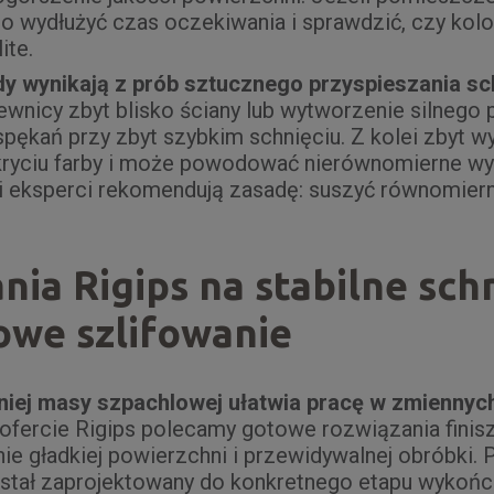
to wydłużyć czas oczekiwania i sprawdzić, czy kol
ite.
y wynikają z prób sztucznego przyspieszania sc
ewnicy zbyt blisko ściany lub wytworzenie silnego
pękań przy zbyt szybkim schnięciu. Z kolei zbyt w
 kryciu farby i może powodować nierównomierne w
i eksperci rekomendują zasadę: suszyć równomierni
ia Rigips na stabilne schn
we szlifowanie
iej masy szpachlowej ułatwia pracę w zmiennyc
fercie Rigips polecamy gotowe rozwiązania finis
ie gładkiej powierzchni i przewidywalnej obróbki. 
został zaprojektowany do konkretnego etapu wykoń