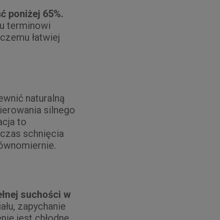
ć poniżej 65%.
u terminowi
 czemu łatwiej
ewnić naturalną
ierowania silnego
cja to
 czas schnięcia
równomiernie.
ełnej suchości w
ału, zapychanie
nie jest chłodne