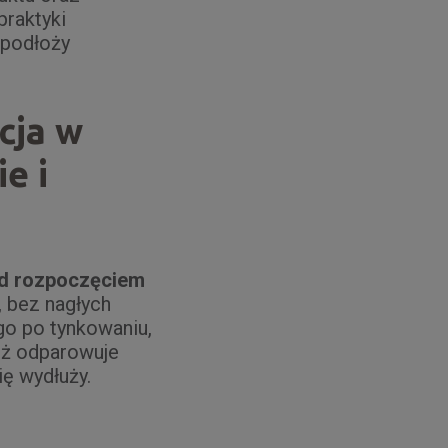
raktyki
 podłoży
cja w
e i
zed rozpoczęciem
, bez nagłych
go po tynkowaniu,
ąż odparowuje
ię wydłuży.