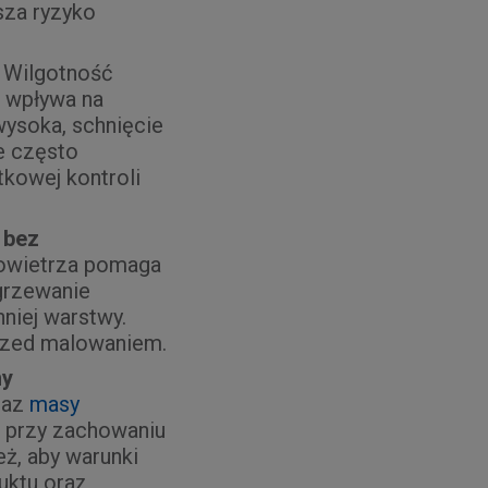
sza ryzyko
Wilgotność
i wpływa na
wysoka, schnięcie
ce często
kowej kontroli
 bez
owietrza pomaga
ogrzewanie
niej warstwy.
przed malowaniem.
my
raz
masy
i przy zachowaniu
ż, aby warunki
uktu oraz