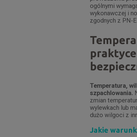
ogólnymi wymagan
wykonawczej i no
zgodnych z PN-E
Temperat
praktyce 
bezpiecz
Temperatura, wil
szpachlowania.
N
zmian temperatur
wylewkach lub ma
dużo wilgoci z in
Jakie warunk