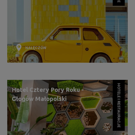
NAŁĘCZÓW
HOTELE I RESTAURACJE
Hotel Cztery Pory Roku -
Głogów Małopolski