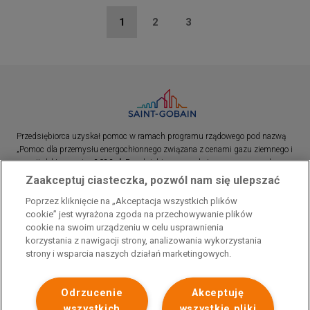
Stronicowanie
Bieżąca
1
Strona
2
Strona
3
strona
Przedsiębiorca uzyskał pomoc w ramach programu rządowego pod nazwą
„Pomoc dla przemysłu energochłonnego związana z cenami gazu ziemnego i
energii elektrycznej w 2023 r.”. Przedsiębiorca uzyskał pomoc w ramach
programu rządowego pod nazwą: „Pomoc dla sektorów energochłonnych
Zaakceptuj ciasteczka, pozwól nam się ulepszać
związana z nagłymi wzrostami cen gazu ziemnego i energii elektrycznej w
Poprzez kliknięcie na „Akceptacja wszystkich plików
2022 r.”
cookie” jest wyrażona zgoda na przechowywanie plików
cookie na swoim urządzeniu w celu usprawnienia
korzystania z nawigacji strony, analizowania wykorzystania
strony i wsparcia naszych działań marketingowych.
Odrzucenie
Akceptuję
wszystkich
wszystkie pliki