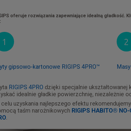
GIPS oferuje rozwiązania zapewniające idealną gładkość.
:
1
2
łyty gipsowo-kartonowe RIGIPS 4PRO™
Masy 
łyta
RIGIPS 4PRO
dzięki specjalnie ukształtowanej
yskać idealnie gładkie powierzchnię, niezależnie 
celu uzyskania najlepszego efektu rekomendujemy
omocą taśm narożnikowych
RIGIPS HABITO® NO
RO
.