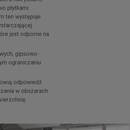
wo płytkami
m ten występuje
ystarczającej
óre jest odporne na
owych, gipsowo-
ym ograniczaniu
tanowią odpowiedź
ązania w obszarach
ierzchnię.