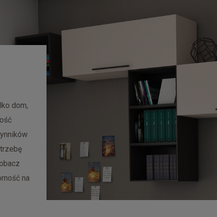
ylko dom,
łość
zynników
otrzebę
Zobacz
orność na