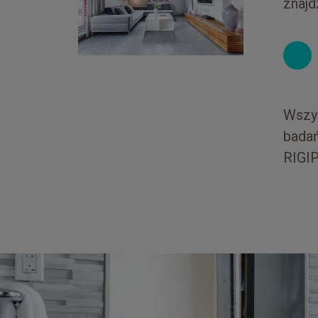
znajd
Wszys
badań
RIGIP