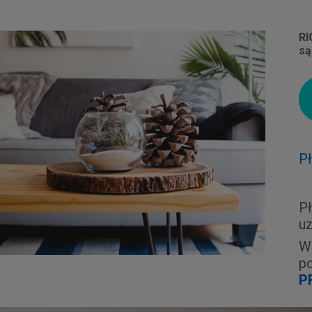
RI
są
P
P
uz
W 
p
P