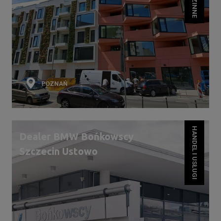
POZNAŃ
HANDEL I USŁUGI
Dealer BMW Bońkowscy
Szczecin Ustowo