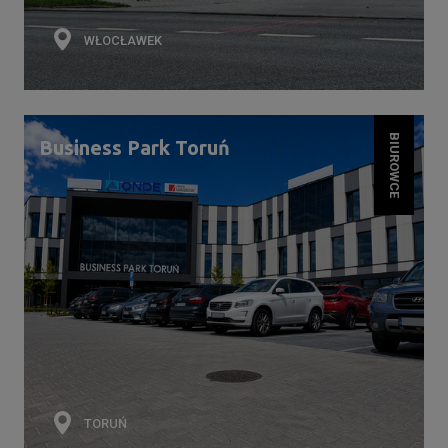
WŁOCŁAWEK
BIUROWCE
Business Park Toruń
TORUŃ