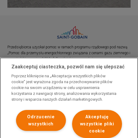
Przedsiębiorca uzyskał pomoc w ramach programu rządowego pod nazwą
„Pomoc dla przemysłu energochłonnego związana z cenami gazu ziemnego i
energii elektrycznej w 2023 r.”. Przedsiębiorca uzyskał pomoc w ramach
programu rządowego pod nazwą: „Pomoc dla sektorów energochłonnych
Zaakceptuj ciasteczka, pozwól nam się ulepszać
związana z nagłymi wzrostami cen gazu ziemnego i energii elektrycznej w
Poprzez kliknięcie na „Akceptacja wszystkich plików
2022 r.”
cookie” jest wyrażona zgoda na przechowywanie plików
cookie na swoim urządzeniu w celu usprawnienia
korzystania z nawigacji strony, analizowania wykorzystania
strony i wsparcia naszych działań marketingowych.
Odrzucenie
Akceptuję
wszystkich
wszystkie pliki
cookie