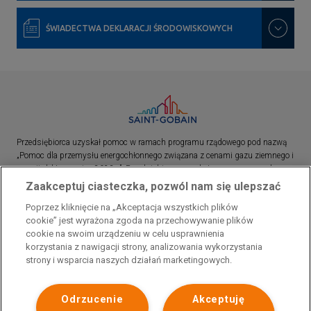
ŚWIADECTWA DEKLARACJI ŚRODOWISKOWYCH
Przedsiębiorca uzyskał pomoc w ramach programu rządowego pod nazwą
„Pomoc dla przemysłu energochłonnego związana z cenami gazu ziemnego i
energii elektrycznej w 2023 r.”. Przedsiębiorca uzyskał pomoc w ramach
programu rządowego pod nazwą: „Pomoc dla sektorów energochłonnych
Zaakceptuj ciasteczka, pozwól nam się ulepszać
związana z nagłymi wzrostami cen gazu ziemnego i energii elektrycznej w
Poprzez kliknięcie na „Akceptacja wszystkich plików
2022 r.”
cookie” jest wyrażona zgoda na przechowywanie plików
cookie na swoim urządzeniu w celu usprawnienia
korzystania z nawigacji strony, analizowania wykorzystania
strony i wsparcia naszych działań marketingowych.
Odrzucenie
Akceptuję