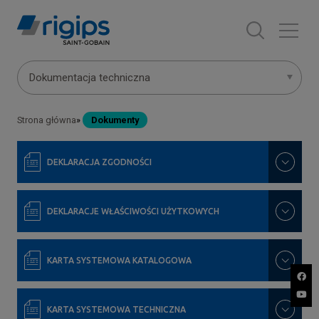
Przejdź
do
treści
Main
Dokumentacja techniczna
navigation
Strona główna
Dokumenty
Ścieżka
-
nawigacyjna
submenu
DEKLARACJA ZGODNOŚCI
DEKLARACJE WŁAŚCIWOŚCI UŻYTKOWYCH
KARTA SYSTEMOWA KATALOGOWA
KARTA SYSTEMOWA TECHNICZNA