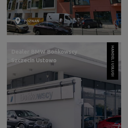
POZNAŃ
HANDEL I USŁUGI
Dealer BMW Bońkowscy
Szczecin Ustowo