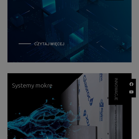
CZYTAJ WIĘCEJ
O
KALKULATOR
SYSTEMÓW
INNOWACJE
Systemy mokre