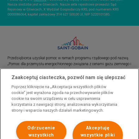
Nasza siedziba jest w Gliwicach. Nasze akta rejestrowe prowadzi Sąd
Rejonowy w Gliwicach, X Wydział Gospodarczy KRS, pod numerem KRS
0000086064, kapitał zakładowy 314 627 500,00 zł, NIP 5220101585.
Przedsiębiorca uzyskał pomoc w ramach programu rządowego pod nazwą
„Pomoc dla przemysłu energochłonnego związana z cenami gazu ziemnego i
energii elektrycznej w 2023 r.”. Przedsiębiorca uzyskał pomoc w ramach
programu rządowego pod nazwą: „Pomoc dla sektorów energochłonnych
Zaakceptuj ciasteczka, pozwól nam się ulepszać
związana z nagłymi wzrostami cen gazu ziemnego i energii elektrycznej w
Poprzez kliknięcie na „Akceptacja wszystkich plików
2022 r.”
cookie” jest wyrażona zgoda na przechowywanie plików
cookie na swoim urządzeniu w celu usprawnienia
korzystania z nawigacji strony, analizowania wykorzystania
strony i wsparcia naszych działań marketingowych.
Odrzucenie
Akceptuję
wszystkich
wszystkie pliki