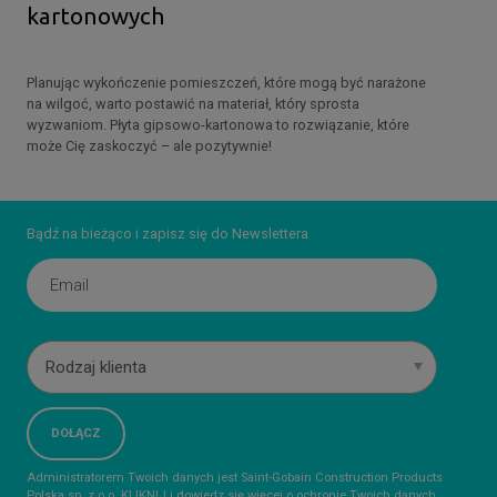
kartonowych
Planując wykończenie pomieszczeń, które mogą być narażone
na wilgoć, warto postawić na materiał, który sprosta
wyzwaniom. Płyta gipsowo-kartonowa to rozwiązanie, które
może Cię zaskoczyć – ale pozytywnie!
Bądź na bieżąco i zapisz się do Newslettera
Rodzaj klienta
Administratorem Twoich danych jest Saint-Gobain Construction Products
Polska sp. z o.o.
KLIKNIJ
i dowiedz się więcej o ochronie Twoich danych.