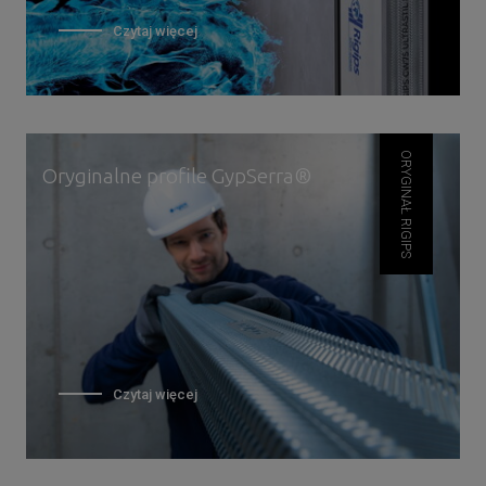
Czytaj więcej
ORYGINAŁ RIGIPS
Oryginalne profile GypSerra®
Czytaj więcej