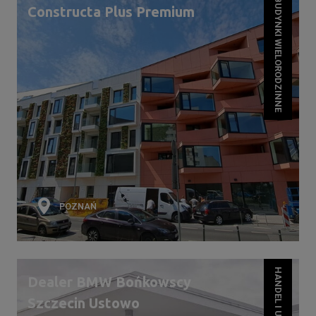
BUDYNKI WIELORODZINNE
Constructa Plus Premium
POZNAŃ
HANDEL I USŁUGI
Dealer BMW Bońkowscy
Szczecin Ustowo