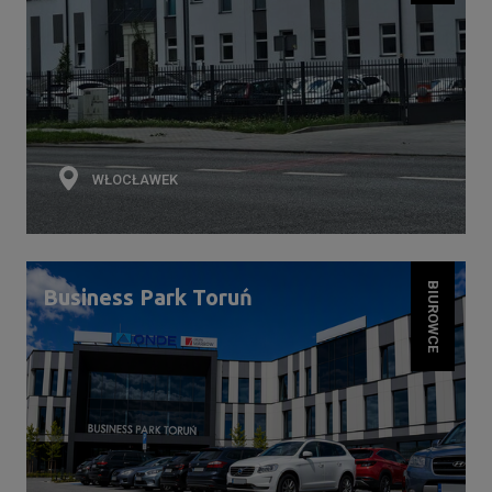
WŁOCŁAWEK
BIUROWCE
Business Park Toruń