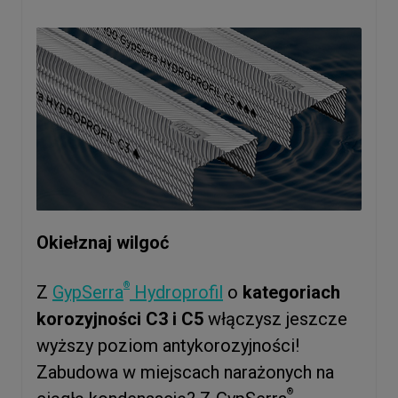
Okiełznaj wilgoć
®
Z
GypSerra
Hydroprofil
o
kategoriach
korozyjności C3 i C5
włączysz jeszcze
wyższy poziom antykorozyjności!
Zabudowa w miejscach narażonych na
®