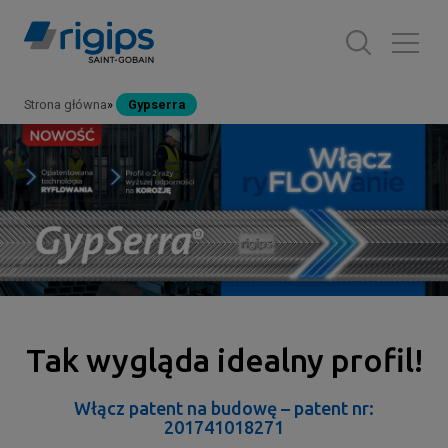
Przejdź
do
treści
Strona główna
Gypserra
Ścieżka
nawigacyjna
Tak wygląda idealny profil!
Włącz patent na budowę – patent nr:
201741018271