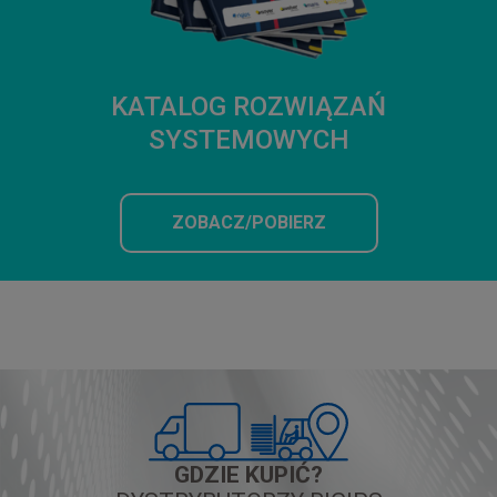
KATALOG ROZWIĄZAŃ
SYSTEMOWYCH
ZOBACZ/POBIERZ
GDZIE KUPIĆ?