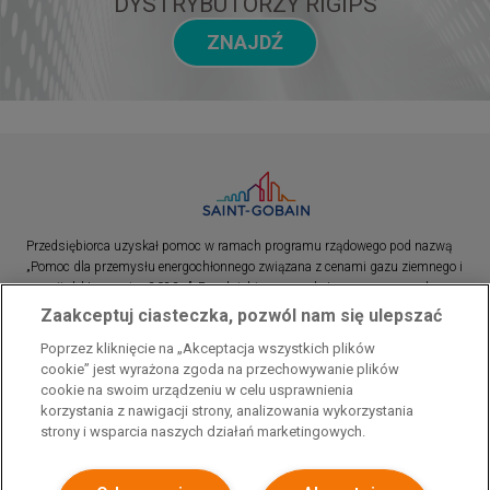
DYSTRYBUTORZY RIGIPS
ZNAJDŹ
Przedsiębiorca uzyskał pomoc w ramach programu rządowego pod nazwą
„Pomoc dla przemysłu energochłonnego związana z cenami gazu ziemnego i
energii elektrycznej w 2023 r.”. Przedsiębiorca uzyskał pomoc w ramach
programu rządowego pod nazwą: „Pomoc dla sektorów energochłonnych
Zaakceptuj ciasteczka, pozwól nam się ulepszać
związana z nagłymi wzrostami cen gazu ziemnego i energii elektrycznej w
Poprzez kliknięcie na „Akceptacja wszystkich plików
2022 r.”
cookie” jest wyrażona zgoda na przechowywanie plików
cookie na swoim urządzeniu w celu usprawnienia
korzystania z nawigacji strony, analizowania wykorzystania
strony i wsparcia naszych działań marketingowych.