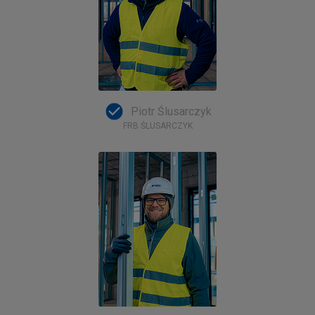
Piotr Ślusarczyk
FRB ŚLUSARCZYK