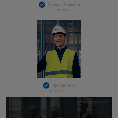
Tomasz Szlachta
F.H.U. DOM-FIX
Ryszard Bąk
TRACH RYCH
Plik
Video