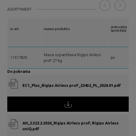
ASORTYMENT
jednostka
nr art.
nazwa produktu
sprzedaży
Masa szpachlowa Rigips Airless
11517829
pc
proF 27 kg
Do pobrania
EC1_Plus_Rigips Airless proF_22432_PL_2026.01.pdf
AH_2.322.2.2026_Rigips Airless proF, Rigips Airless
uniQ.pdf