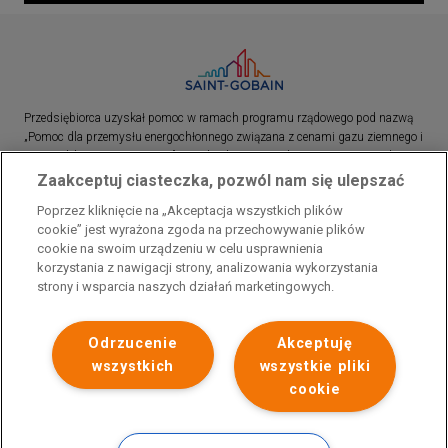
Przedsiębiorca uzyskał pomoc w ramach programu rządowego pod nazwą
„Pomoc dla przemysłu energochłonnego związana z cenami gazu ziemnego i
energii elektrycznej w 2023 r.”. Przedsiębiorca uzyskał pomoc w ramach
programu rządowego pod nazwą: „Pomoc dla sektorów energochłonnych
Zaakceptuj ciasteczka, pozwól nam się ulepszać
związana z nagłymi wzrostami cen gazu ziemnego i energii elektrycznej w
Poprzez kliknięcie na „Akceptacja wszystkich plików
2022 r.”
cookie” jest wyrażona zgoda na przechowywanie plików
cookie na swoim urządzeniu w celu usprawnienia
korzystania z nawigacji strony, analizowania wykorzystania
strony i wsparcia naszych działań marketingowych.
Odrzucenie
Akceptuję
wszystkich
wszystkie pliki
cookie