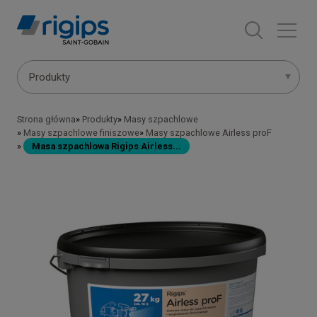
Przejdź
do
treści
Main
Produkty
navigation
Strona główna
Produkty
Masy szpachlowe
Ścieżka
-
Masy szpachlowe finiszowe
Masy szpachlowe Airless proF
Masa szpachlowa Rigips Airless...
nawigacyjna
submenu