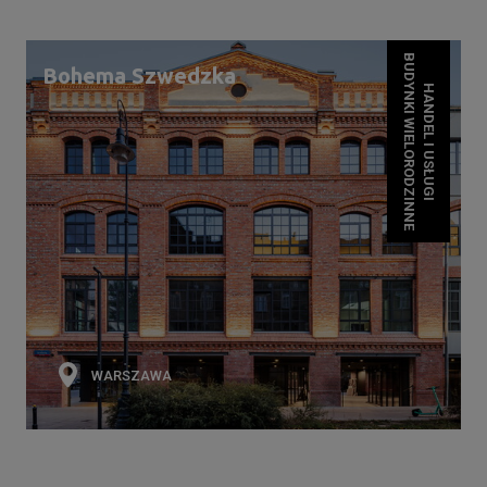
BUDYNKI WIELORODZINNE
Bohema Szwedzka
HANDEL I USŁUGI
WARSZAWA