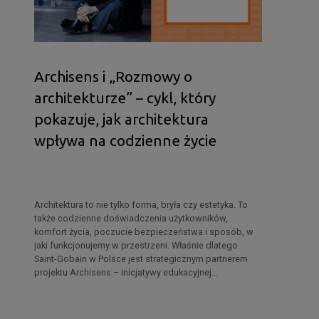
Archisens i „Rozmowy o
Masy 
architekturze” – cykl, który
odpo
we
pokazuje, jak architektura
wspó
wpływa na codzienne życie
wyko
Architektura to nie tylko forma, bryła czy estetyka. To
Tempo re
y
także codzienne doświadczenia użytkowników,
oczekiw
komfort życia, poczucie bezpieczeństwa i sposób, w
Dziś lic
kie
jaki funkcjonujemy w przestrzeni. Właśnie dlatego
również 
z
Saint-Gobain w Polsce jest strategicznym partnerem
komfort
projektu Archisens – inicjatywy edukacyjnej...
coraz wi