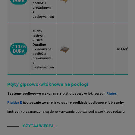
DURA
podłożu
drewnianym
z
deskowaniem
suchy
jastrych
RIGIPS
Duraline
7.10.05
1)
*)
układany na
REI 60
DURA
podłożu
drewnianym
z
deskowaniem
Płyty gipsowo-włóknowe na podłogi
Systemy podłogowe wykonane z płyt gipsowo-włóknowych
Rigips
Rigidur E
(potocznie zwane jako suche podkłady podłogowe lub suchy
jastrych)
przeznaczone są do wykonywania podłoży pod wszelkiego rodzaju
materiały posadzkowe zarówno w budownictwie mieszkaniowym jak również
CZYTAJ WIĘCEJ...
użyteczności publicznej. Z uwagi na ich odporność na działanie wilgoci,