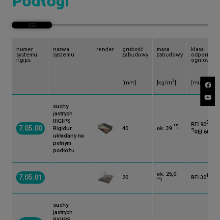
Podłogi
Masa zabudowy
2
M:
[kg/m
]
numer
nazwa
render
grubość
masa
klasa
systemu
systemu
zabudowy
zabudowy
odporności
rigips
ogniowej
Klasa odporności ogniowej
2
[mm]
[kg/m
]
[minuty]
EI:
[minuty]
suchy
jastrych
RIGIPS
3)
REI 90
**)
7.05.00
Rigidur
40
ok. 39
*)
1)
*)
REI 60
układany na
pełnym
podłożu
ok. 25,0
1)
*)
7.05.01
20
REI 30
**)
suchy
jastrych
RIGIPS