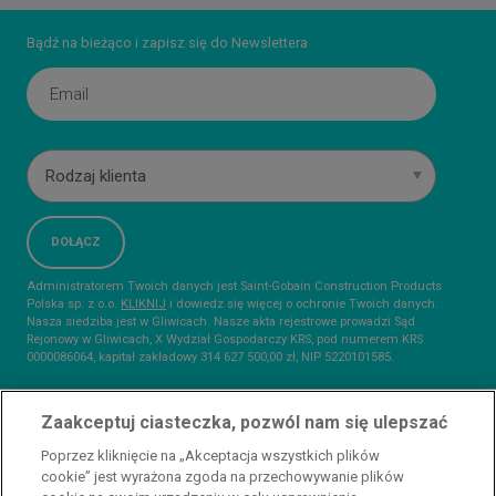
Bądź na bieżąco i zapisz się do Newslettera
Rodzaj klienta
Administratorem Twoich danych jest Saint-Gobain Construction Products
Polska sp. z o.o.
KLIKNIJ
i dowiedz się więcej o ochronie Twoich danych.
Nasza siedziba jest w Gliwicach. Nasze akta rejestrowe prowadzi Sąd
Rejonowy w Gliwicach, X Wydział Gospodarczy KRS, pod numerem KRS
0000086064, kapitał zakładowy 314 627 500,00 zł, NIP 5220101585.
Zaakceptuj ciasteczka, pozwól nam się ulepszać
Poprzez kliknięcie na „Akceptacja wszystkich plików
cookie” jest wyrażona zgoda na przechowywanie plików