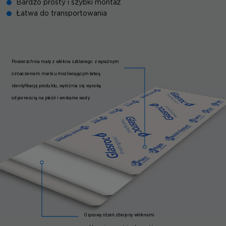
Bardzo prosty i szybki montaż
Łatwa do transportowania
Powierzchnia maty z włókna szklanego z wyraźnym
oznaczeniem marki umożliwiającym łatwą
identyfikację produktu, wyróżnia się wysoką
odpornością na pleśń i wnikanie wody
Gipsowy rdzeń zbrojony włóknami