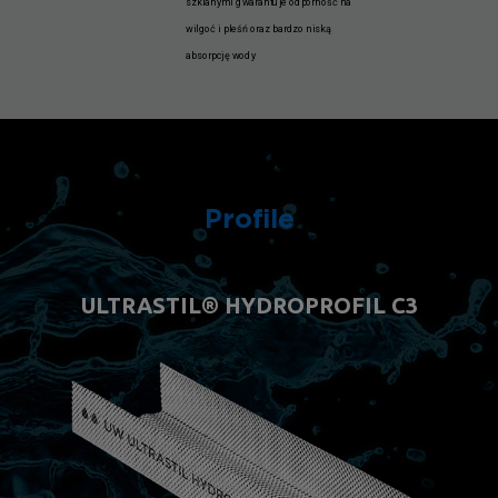
szklanymi gwarantuje odporność na
wilgoć i pleśń oraz bardzo niską
absorpcję wody
Profile
ULTRASTIL® HYDROPROFIL C3