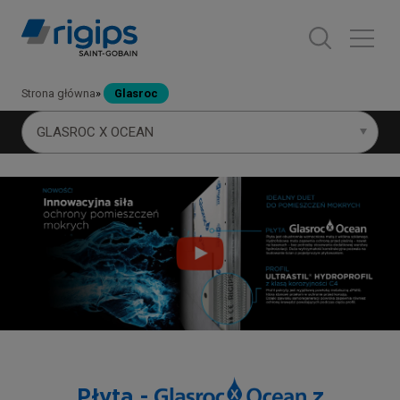
Strona główna
Glasroc
GLASROC X OCEAN
Płyta -
z