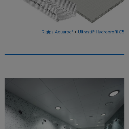
Rigips Aquaroc®
+
Ultrastil® Hydroprofil C5