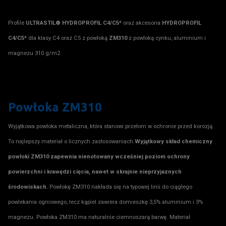
Profile
ULTRASTIL® HYDROPROFIL C4/C5*
oraz akcesoria
HYDROPROFIL
C4/C5*
dla klasy C4 oraz C5 z powłoką
ZM310
z powłoką cynku, aluminium i
magnezu 310 g/m2
Powłoka ZM310
Wyjątkowa powłoka metaliczna, która stanowi przełom w ochronie przed korozją.
To najlepszy materiał o licznych zastosowaniach.
Wyjątkowy skład chemiczny
powłoki ZM310 zapewnia nienotowany wcześniej poziom ochrony
powierzchni i krawędzi cięcia, nawet w skrajnie nieprzyjaznych
środowiskach.
Powłokę ZM310 nakłada się na typowej linii do ciągłego
powlekania ogniowego, lecz kąpiel zawiera domieszkę 3,5% aluminium i 3%
magnezu. Powłoka ZM310 ma naturalnie ciemnoszarą barwę. Materiał