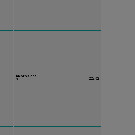
nieokreślona
_
228.02
*)