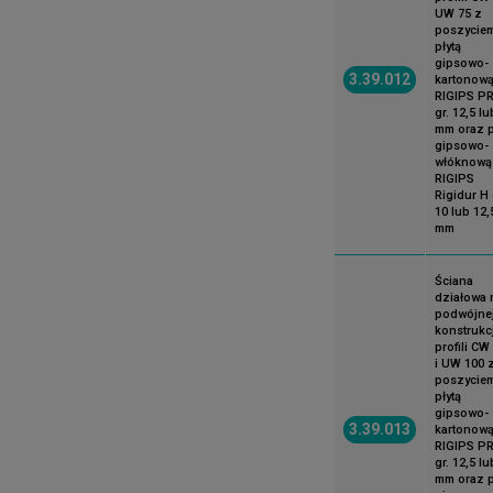
UW 75 z
poszycie
płytą
gipsowo-
3.39.012
kartonow
RIGIPS P
gr. 12,5 lu
mm oraz p
gipsowo-
włóknową
RIGIPS
Rigidur H 
10 lub 12,
mm
Ściana
działowa 
podwójne
konstrukcj
profili CW
i UW 100 
poszycie
płytą
gipsowo-
3.39.013
kartonow
RIGIPS P
gr. 12,5 lu
mm oraz p