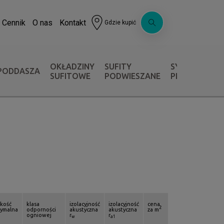
Cennik
O nas
Kontakt
Gdzie kupić
OKŁADZINY
SUFITY
SYSTEMY OC
PODDASZA
SUFITOWE
PODWIESZANE
PRZECIWPOŻ
kość
klasa
izolacyjność
izolacyjność
cena
2
ymalna
odporności
akustyczna
akustyczna
za m
ogniowej
r
r
w
a1