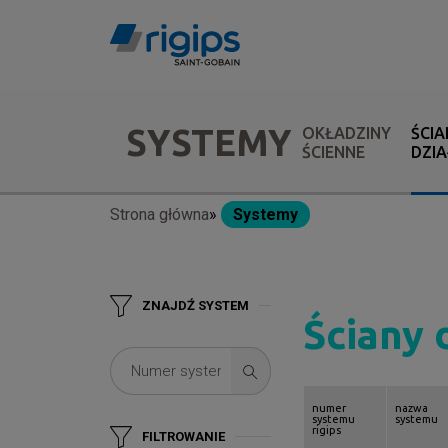
Przejdź
do
treści
Main
SYSTEMY
OKŁADZINY
ŚCIA
navigation
ŚCIENNE
DZI
-
Strona główna
Systemy
Ścieżka
submenu
nawigacyjna
ZNAJDŹ SYSTEM
Ściany 
numer
nazwa
systemu
systemu
rigips
FILTROWANIE