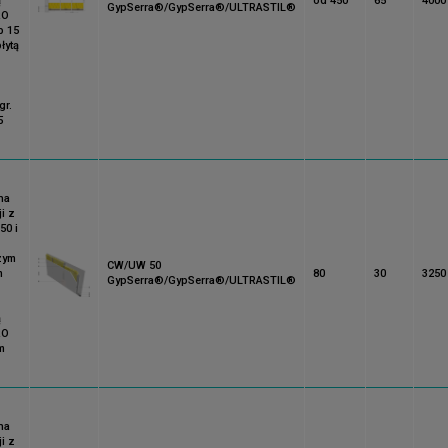
ą
od 450
65
4000
GypSerra®/GypSerra®/ULTRASTIL®
RO
b 15
łytą
gr.
5
na
i z
50 i
zym
CW/UW 50
m
80
30
325
GypSerra®/GypSerra®/ULTRASTIL®
ą
RO
m
na
i z