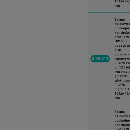
10 lub 12,
mm
Ściana
działowa 
podwójne
konstrukcj
profili CW 
UW 50 z
poszycie
płytą
gipsowo-
3.39.011
kartonow
RIGIPS P
gr. 12,5 lu
mm oraz p
gipsowo-
włóknową
RIGIPS
Rigidur H 
10 lub 12,
mm
Ściana
działowa 
podwójne
konstrukcj
profili CW 