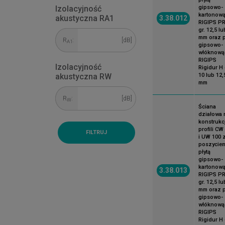
gipsowo-
Izolacyjność
kartonow
akustyczna RA1
3.38.012
RIGIPS P
gr. 12,5 lu
mm oraz p
R
:
[dB]
A1
gipsowo-
włóknową
RIGIPS
Izolacyjność
Rigidur H 
10 lub 12,
akustyczna RW
mm
R
:
[dB]
W
Ściana
działowa 
konstrukcj
profili CW
i UW 100 
poszycie
płytą
gipsowo-
kartonow
3.38.013
RIGIPS P
gr. 12,5 lu
mm oraz p
gipsowo-
włóknową
RIGIPS
Rigidur H 