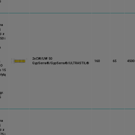
5
na
j
i z
50 i
m
2xCW/UW 50
ą
160
65
4500
GypSerra®/GypSerra®/ULTRASTIL®
RO
b 15
łytą
gr.
5
na
j
i z
75 i