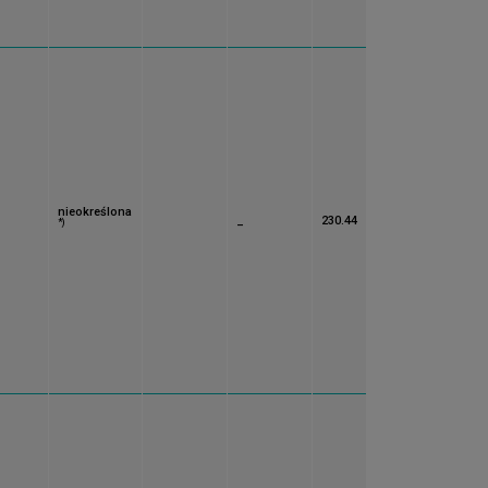
nieokreślona
_
230.44
*)