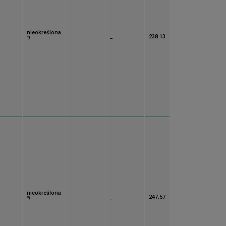
nieokreślona
_
238.13
*)
nieokreślona
_
247.57
*)