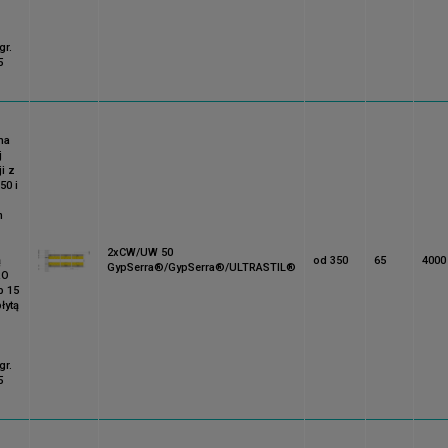
gr.
5
na
j
i z
50 i
m
2xCW/UW 50
ą
od 350
65
4000
GypSerra®/GypSerra®/ULTRASTIL®
RO
b 15
łytą
gr.
5