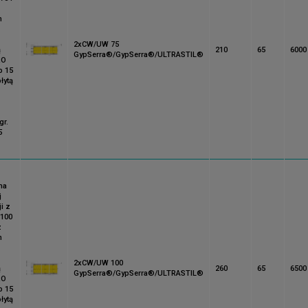
m
2xCW/UW 75
ą
210
65
6000
GypSerra®/GypSerra®/ULTRASTIL®
RO
b 15
łytą
gr.
5
na
j
i z
 100
z
m
2xCW/UW 100
ą
260
65
6500
GypSerra®/GypSerra®/ULTRASTIL®
RO
b 15
łytą