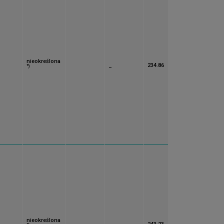
nieokreślona
_
234.86
*)
nieokreślona