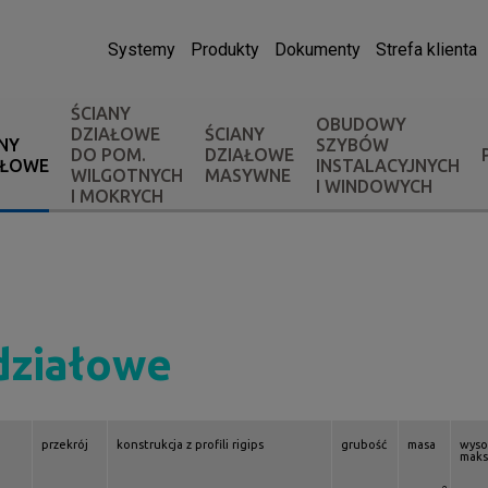
Systemy
Produkty
Dokumenty
Strefa klienta
ŚCIANY
OBUDOWY
DZIAŁOWE
ŚCIANY
NY
SZYBÓW
DO POM.
DZIAŁOWE
AŁOWE
INSTALACYJNYCH
WILGOTNYCH
MASYWNE
I WINDOWYCH
I MOKRYCH
działowe
przekrój
konstrukcja z profili rigips
grubość
masa
wyso
maks