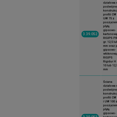
działowa 
podwójne
konstrukcj
profili CW 
UW 75 z
poszycie
płytą
gipsowo-
3.39.052
kartonow
RIGIPS P
gr. 12,5 lu
mm oraz p
gipsowo-
włóknową
RIGIPS
Rigidur H 
10 lub 12,
mm
Ściana
działowa 
podwójne
konstrukcj
profili CW
i UW 100 
poszycie
płytą
gipsowo-
3.39.053