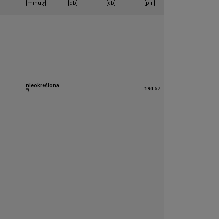
]
[minuty]
[db]
[db]
[pln]
nieokreślona
194.57
*)