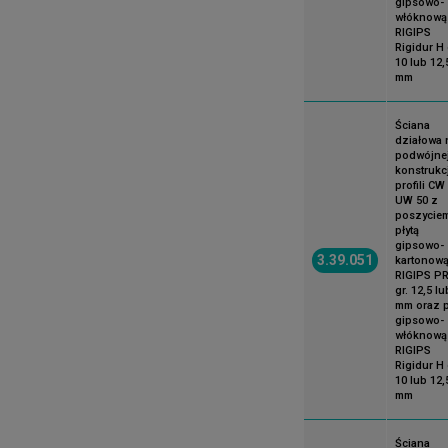
gipsowo-
włóknową
RIGIPS
Rigidur H 
10 lub 12,
mm
Ściana
działowa 
podwójne
konstrukcj
profili CW 
UW 50 z
poszycie
płytą
gipsowo-
3.39.051
kartonow
RIGIPS P
gr. 12,5 lu
mm oraz p
gipsowo-
włóknową
RIGIPS
Rigidur H 
10 lub 12,
mm
Ściana