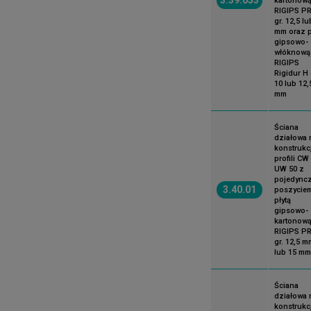
kartonow
RIGIPS P
gr. 12,5 lu
mm oraz p
gipsowo-
włóknową
RIGIPS
Rigidur H 
10 lub 12,
mm
Ściana
działowa 
konstrukcj
profili CW 
UW 50 z
pojedync
3.40.01
poszycie
płytą
gipsowo-
kartonow
RIGIPS P
gr. 12,5 m
lub 15 mm
Ściana
działowa 
konstrukcj