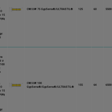
ą
CW/UW 75 GypSerra®/ULTRASTIL®
125
60
5500
RO
b 15
łytą
gr.
5
na
i z
 100
z
m
ą
CW/UW 100
155
64
6500
RO
GypSerra®/GypSerra®/ULTRASTIL®
b 15
łytą
gr.