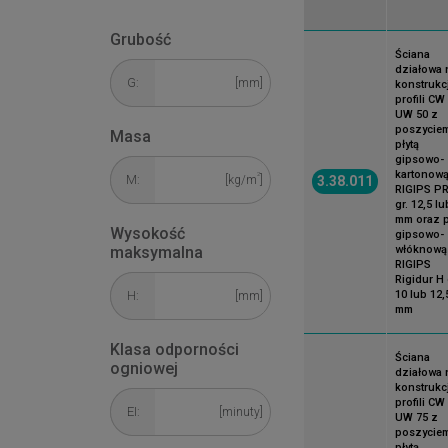
Grubość
Ściana
działowa 
G:
[mm]
konstrukcj
profili CW 
UW 50 z
poszycie
Masa
płytą
gipsowo-
kartonow
2
M:
3.38.011
[kg/m
]
RIGIPS P
gr. 12,5 lu
mm oraz p
Wysokość
gipsowo-
włóknową
maksymalna
RIGIPS
Rigidur H 
10 lub 12,
H:
[mm]
mm
Klasa odporności
Ściana
ogniowej
działowa 
konstrukcj
profili CW 
EI:
[minuty]
UW 75 z
poszycie
płytą