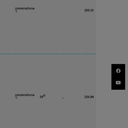
nieokreślona
205.33
*)
nieokreślona
4)
59
_
226.84
*)