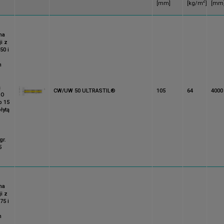
2
[mm]
[kg/m
]
[mm
na
i z
50 i
m
ą
CW/UW 50 ULTRASTIL®
105
64
4000
RO
b 15
łytą
gr.
5
na
i z
75 i
m