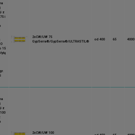
na
j
i z
75 i
m
2xCW/UW 75
ą
od 400
65
4000
GypSerra®/GypSerra®/ULTRASTIL®
RO
b 15
łytą
gr.
5
na
j
i z
 100
z
m
2xCW/UW 100