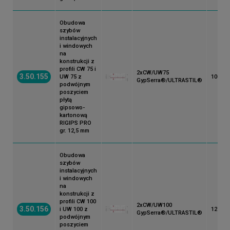
Obudowa
szybów
instalacyjnych
i windowych
na
konstrukcji z
profili CW 75 i
2xCW/UW75
3.50.155
UW 75 z
100
GypSerra®/ULTRASTIL®
podwójnym
poszyciem
płytą
gipsowo-
kartonową
RIGIPS PRO
gr. 12,5 mm
Obudowa
szybów
instalacyjnych
i windowych
na
konstrukcji z
profili CW 100
2xCW/UW100
3.50.156
i UW 100 z
125
GypSerra®/ULTRASTIL®
podwójnym
poszyciem