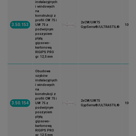
instalacyjnych
i windowych
na
konstrukcji z
profili CW 75 i
2xCW/UW75
3.50.153
UW 75 z
100
GypSerra®/ULTRASTIL®
podwójnym
poszyciem
płytą
gipsowo-
kartonową
RIGIPS PRO
gr. 12,5 mm
Obudowa
szybów
instalacyjnych
i windowych
na
konstrukcji z
profili CW 75 i
2xCW/UW75
3.50.154
UW 75 z
100
GypSerra®/ULTRASTIL®
podwójnym
poszyciem
płytą
gipsowo-
kartonową
RIGIPS PRO
gr. 12,5 mm