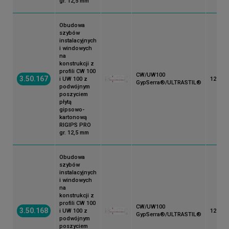
gr. 12,5 mm
Obudowa
szybów
instalacyjnych
i windowych
na
konstrukcji z
profili CW 100
CW/UW100
3.50.167
i UW 100 z
125
GypSerra®/ULTRASTIL®
podwójnym
poszyciem
płytą
gipsowo-
kartonową
RIGIPS PRO
gr. 12,5 mm
Obudowa
szybów
instalacyjnych
i windowych
na
konstrukcji z
profili CW 100
CW/UW100
3.50.168
i UW 100 z
125
GypSerra®/ULTRASTIL®
podwójnym
poszyciem