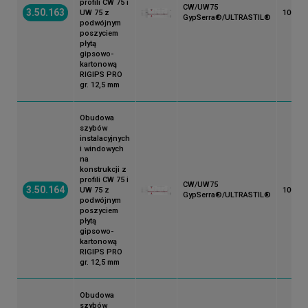
profili CW 75 i
CW/UW75
3.50.163
UW 75 z
100
GypSerra®/ULTRASTIL®
podwójnym
poszyciem
płytą
gipsowo-
kartonową
RIGIPS PRO
gr. 12,5 mm
Obudowa
szybów
instalacyjnych
i windowych
na
konstrukcji z
profili CW 75 i
CW/UW75
3.50.164
UW 75 z
100
GypSerra®/ULTRASTIL®
podwójnym
poszyciem
płytą
gipsowo-
kartonową
RIGIPS PRO
gr. 12,5 mm
Obudowa
szybów