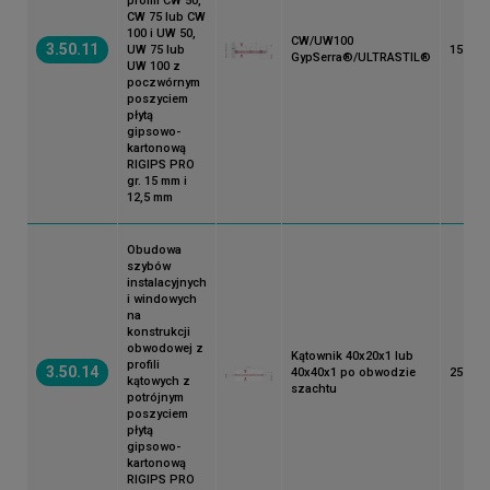
profili CW 50,
CW 75 lub CW
100 i UW 50,
CW/UW100
3.50.11
UW 75 lub
155
GypSerra®/ULTRASTIL®
UW 100 z
poczwórnym
poszyciem
płytą
gipsowo-
kartonową
RIGIPS PRO
gr. 15 mm i
12,5 mm
Obudowa
szybów
instalacyjnych
i windowych
na
konstrukcji
obwodowej z
Kątownik 40x20x1 lub
profili
3.50.14
40x40x1 po obwodzie
25
kątowych z
szachtu
potrójnym
poszyciem
płytą
gipsowo-
kartonową
RIGIPS PRO