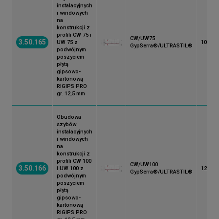
instalacyjnych
i windowych
na
konstrukcji z
profili CW 75 i
CW/UW75
3.50.165
UW 75 z
100
GypSerra®/ULTRASTIL®
podwójnym
poszyciem
płytą
gipsowo-
kartonową
RIGIPS PRO
gr. 12,5 mm
Obudowa
szybów
instalacyjnych
i windowych
na
konstrukcji z
profili CW 100
CW/UW100
3.50.166
i UW 100 z
125
GypSerra®/ULTRASTIL®
podwójnym
poszyciem
płytą
gipsowo-
kartonową
RIGIPS PRO