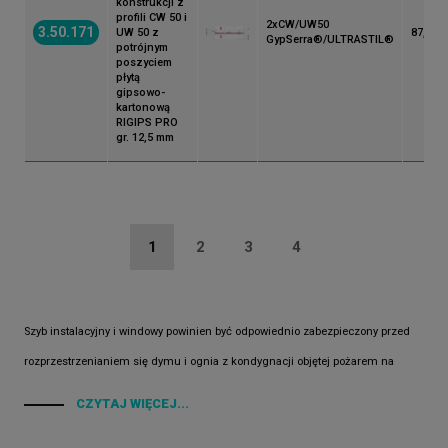
konstrukcji z
profili CW 50 i
2xCW/UW50
3.50.171
UW 50 z
87,5
GypSerra®/ULTRASTIL®
potrójnym
poszyciem
płytą
gipsowo-
kartonową
RIGIPS PRO
gr. 12,5 mm
Stronicowanie
Bieżąca
1
Strona
2
Strona
3
Strona
4
strona
Szyb instalacyjny i windowy powinien być odpowiednio zabezpieczony przed
rozprzestrzenianiem się dymu i ognia z kondygnacji objętej pożarem na
pozostałe. Służy do tego system
obudowy Rigips
złożony z płyt gipsowych lub
CZYTAJ WIĘCEJ...
gipsowo-kartonowych z podwójnym i poczwórnym poszyciem. W skład tego