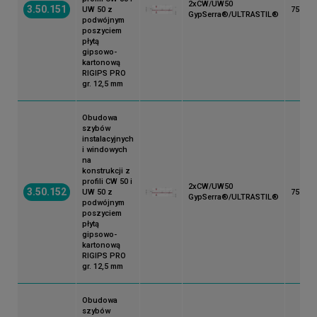
2xCW/UW50
3.50.151
UW 50 z
75
GypSerra®/ULTRASTIL®
podwójnym
poszyciem
płytą
gipsowo-
kartonową
RIGIPS PRO
gr. 12,5 mm
Obudowa
szybów
instalacyjnych
i windowych
na
konstrukcji z
profili CW 50 i
2xCW/UW50
3.50.152
UW 50 z
75
GypSerra®/ULTRASTIL®
podwójnym
poszyciem
płytą
gipsowo-
kartonową
RIGIPS PRO
gr. 12,5 mm
Obudowa
szybów