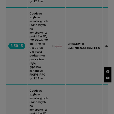
gr. 12,5 mm
Obudowa
szybów
instalacyjnych
i windowych
na
konstrukcji z
profili CW 50,
CW 75 lub CW
100 i UW 50,
2xCW/UW50
3.50.15
75
UW 75 lub
GypSerra®/ULTRASTIL®
UW 100 z
podwójnym
poszyciem
płytą
gipsowo-
kartonową
RIGIPS PRO
gr. 12,5 mm
Obudowa
szybów
instalacyjnych
i windowych
na
konstrukcji z
profili CW 50 i