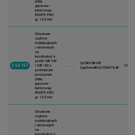
płytą
gipsowo-
kartonową
RIGIPS PRO
gr. 12,5 mm
Obudowa
szybów
instalacyjnych
i windowych
na
konstrukcji z
profili CW 100
2xCW/UW100
3.50.157
i UW 100 z
125
GypSerra®/ULTRASTIL®
podwójnym
poszyciem
płytą
gipsowo-
kartonową
RIGIPS PRO
gr. 12,5 mm
Obudowa
szybów
instalacyjnych
i windowych
na
konstrukcji z