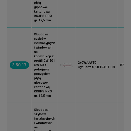
płytą
gipsowo-
kartonową
RIGIPS PRO
gr. 12,5 mm
Obudowa
szybów
instalacyjnych
i windowych
na
konstrukcji z
profili CW 50 i
2xCW/UW50
3.50.17
UW 50 z
87,5
GypSerra®/ULTRASTIL®
potrójnym
poszyciem
płytą
gipsowo-
kartonową
RIGIPS PRO
gr. 12,5 mm
Obudowa
szybów
instalacyjnych
i windowych
na