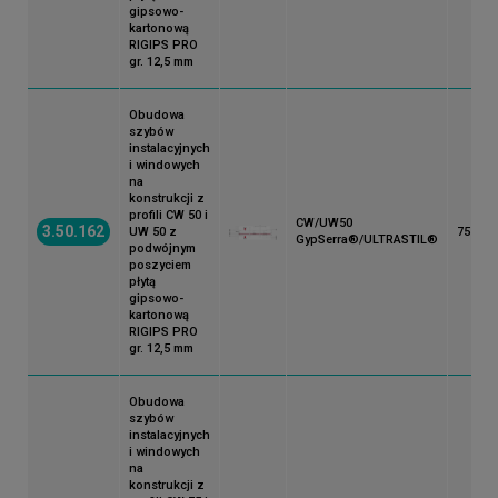
gipsowo-
kartonową
RIGIPS PRO
gr. 12,5 mm
Obudowa
szybów
instalacyjnych
i windowych
na
konstrukcji z
profili CW 50 i
CW/UW50
3.50.162
UW 50 z
75
GypSerra®/ULTRASTIL®
podwójnym
poszyciem
płytą
gipsowo-
kartonową
RIGIPS PRO
gr. 12,5 mm
Obudowa
szybów
instalacyjnych
i windowych
na
konstrukcji z