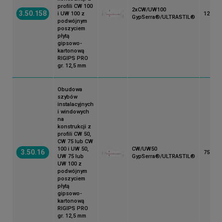
profili CW 100
2xCW/UW100
3.50.158
i UW 100 z
125
GypSerra®/ULTRASTIL®
podwójnym
poszyciem
płytą
gipsowo-
kartonową
RIGIPS PRO
gr. 12,5 mm
Obudowa
szybów
instalacyjnych
i windowych
na
konstrukcji z
profili CW 50,
CW 75 lub CW
100 i UW 50,
CW/UW50
3.50.16
75
UW 75 lub
GypSerra®/ULTRASTIL®
UW 100 z
podwójnym
poszyciem
płytą
gipsowo-
kartonową
RIGIPS PRO
gr. 12,5 mm