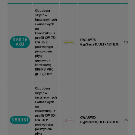
Obudowa
szybów
instalacyjnych
i windowych
na
konstrukcji z
profili CW 75 i
3.50.16
CW/UW75
UW 75 z
100
AKU
GypSerra®/ULTRASTIL®
podwójnym
poszyciem
płytą
gipsowo-
kartonową
RIGIPS PRO
gr. 12,5 mm
Obudowa
szybów
instalacyjnych
i windowych
na
konstrukcji z
profili CW 50 i
CW/UW50
3.50.161
UW 50 z
75
GypSerra®/ULTRASTIL®
podwójnym
poszyciem
płytą