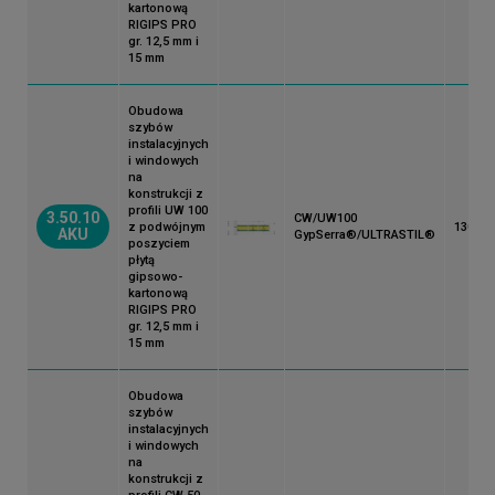
kartonową
RIGIPS PRO
EI:
[minuty]
gr. 12,5 mm i
15 mm
Obudowa
szybów
instalacyjnych
i windowych
na
konstrukcji z
profili UW 100
3.50.10
CW/UW100
z podwójnym
130
AKU
GypSerra®/ULTRASTIL®
poszyciem
płytą
gipsowo-
kartonową
RIGIPS PRO
gr. 12,5 mm i
15 mm
Obudowa
szybów
instalacyjnych
i windowych
na
konstrukcji z