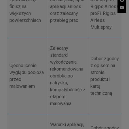
finisz na
aplikacji airless
Rigips Airless
większych
oraz zalecany
proFi, Rigips
powierzchniach
przebieg prac
Airless
Multispray
Zalecany
standard
Dobór zgodny
wykończenia,
Ujednolicenie
z opisem na
rekomendowana
wyglądu podłoża
stronie
obróbka po
przed
produktu i
natrysku,
malowaniem
kartą
kompatybilność z
techniczną
etapem
malowania
Warunki aplikacji,
Dobór zgodny