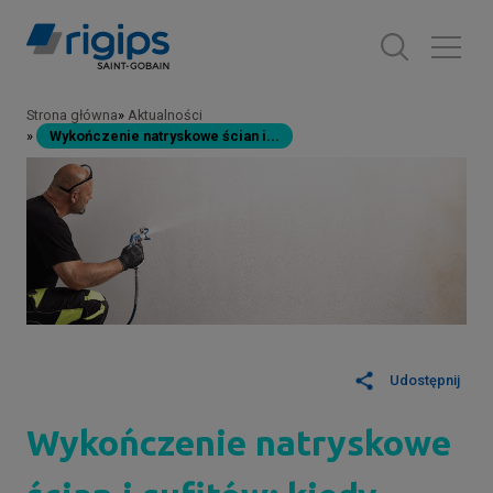
Przejdź
do
treści
Strona główna
Aktualności
Ścieżka
Wykończenie natryskowe ścian i...
nawigacyjna
Udostępnij
Wykończenie natryskowe