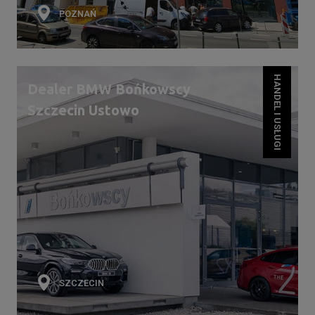
POZNAŃ
HANDEL I USŁUGI
Dealer BMW Bońkowscy
Szczecin Ustowo
SZCZECIN