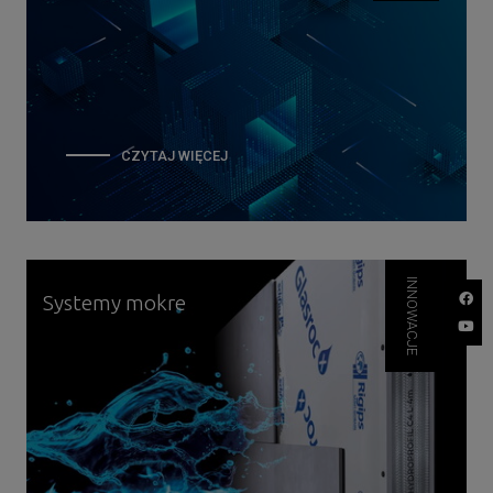
CZYTAJ WIĘCEJ
O
KALKULATOR
SYSTEMÓW
INNOWACJE
Systemy mokre