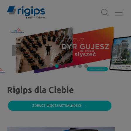
Przejdź
do
treści
Rigips dla Ciebie
ZOBACZ WIĘCEJ AKTUALNOŚCI