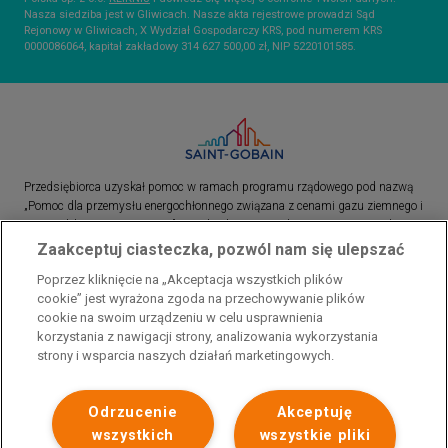
Nasza siedziba jest w Gliwicach. Nasze akta rejestrowe prowadzi Sąd
Rejonowy w Gliwicach, X Wydział Gospodarczy KRS, pod numerem KRS
0000086064, kapitał zakładowy 314 627 500,00 zł, NIP 5220101585.
Przedsiębiorca uzyskał pomoc w ramach programu rządowego pod nazwą
„Pomoc dla przemysłu energochłonnego związana z cenami gazu ziemnego i
energii elektrycznej w 2023 r.”. Przedsiębiorca uzyskał pomoc w ramach
programu rządowego pod nazwą: „Pomoc dla sektorów energochłonnych
Zaakceptuj ciasteczka, pozwól nam się ulepszać
związana z nagłymi wzrostami cen gazu ziemnego i energii elektrycznej w
Poprzez kliknięcie na „Akceptacja wszystkich plików
2022 r.”
cookie” jest wyrażona zgoda na przechowywanie plików
cookie na swoim urządzeniu w celu usprawnienia
korzystania z nawigacji strony, analizowania wykorzystania
strony i wsparcia naszych działań marketingowych.
Odrzucenie
Akceptuję
wszystkich
wszystkie pliki