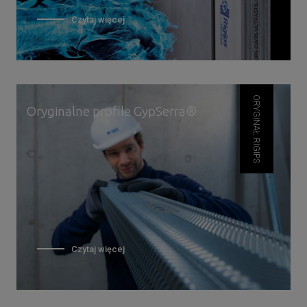
Czytaj więcej
ORYGINAŁ RIGIPS
Oryginalne profile GypSerra®
Czytaj więcej