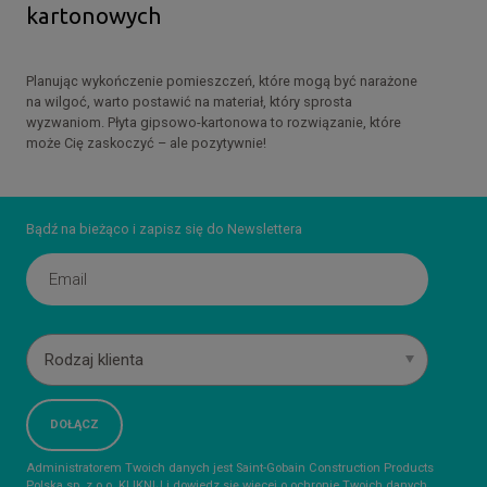
kartonowych
Planując wykończenie pomieszczeń, które mogą być narażone
na wilgoć, warto postawić na materiał, który sprosta
wyzwaniom. Płyta gipsowo-kartonowa to rozwiązanie, które
może Cię zaskoczyć – ale pozytywnie!
Bądź na bieżąco i zapisz się do Newslettera
Rodzaj klienta
Administratorem Twoich danych jest Saint-Gobain Construction Products
Polska sp. z o.o.
KLIKNIJ
i dowiedz się więcej o ochronie Twoich danych.