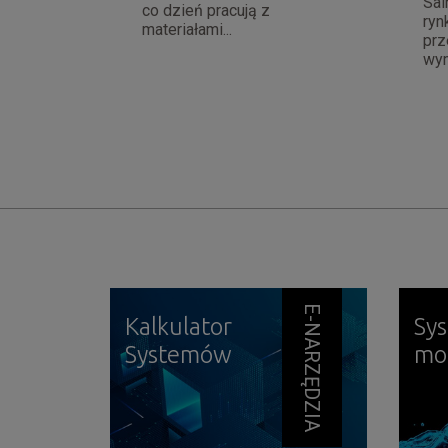
Sai
co dzień pracują z
ryn
materiałami...
prz
wym
E-NARZĘDZIA
Kalkulator
Sy
Systemów
mo