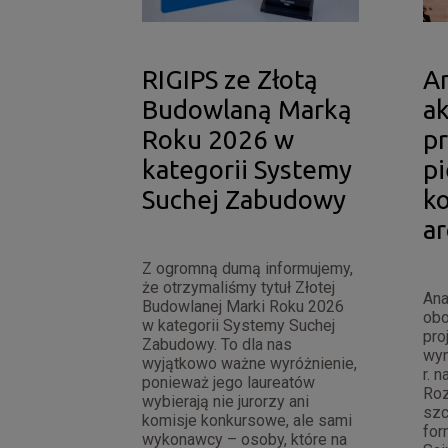
RIGIPS ze Złotą
An
Budowlaną Marką
a
Roku 2026 w
pr
kategorii Systemy
p
Suchej Zabudowy
k
a
Z ogromną dumą informujemy,
że otrzymaliśmy tytuł Złotej
Ana
Budowlanej Marki Roku 2026
ob
w kategorii Systemy Suchej
pro
Zabudowy. To dla nas
wym
wyjątkowo ważne wyróżnienie,
r. 
ponieważ jego laureatów
Roz
wybierają nie jurorzy ani
szc
komisje konkursowe, ale sami
for
wykonawcy – osoby, które na