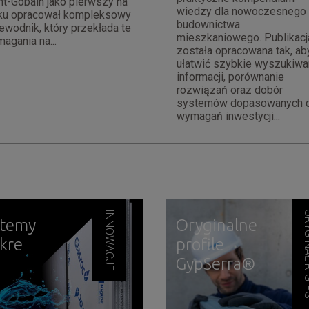
nt-Gobain jako pierwszy na
wiedzy dla nowoczesnego
ku opracował kompleksowy
budownictwa
ewodnik, który przekłada te
mieszkaniowego. Publikacj
agania na...
została opracowana tak, ab
ułatwić szybkie wyszukiwa
informacji, porównanie
rozwiązań oraz dobór
systemów dopasowanych 
wymagań inwestycji...
INNOWACJE
ORYGINA
stemy
Oryginalne
kre
profile
GypSerra®