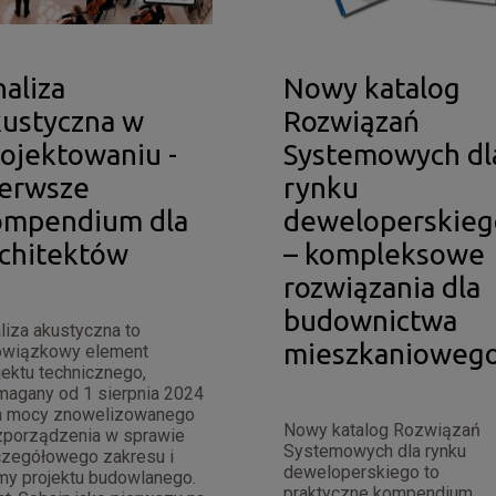
aliza
Nowy katalog
kustyczna w
Rozwiązań
ojektowaniu -
Systemowych dl
ierwsze
rynku
ompendium dla
deweloperskieg
rchitektów
– kompleksowe
rozwiązania dla
budownictwa
liza akustyczna to
mieszkanioweg
owiązkowy element
jektu technicznego,
agany od 1 sierpnia 2024
na mocy znowelizowanego
Nowy katalog Rozwiązań
porządzenia w sprawie
Systemowych dla rynku
zegółowego zakresu i
deweloperskiego to
my projektu budowlanego.
praktyczne kompendium