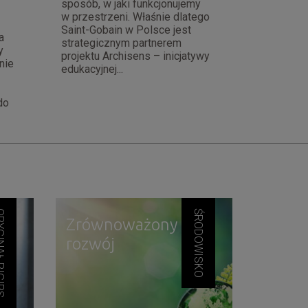
sposób, w jaki funkcjonujemy
w przestrzeni. Właśnie dlatego
Saint-Gobain w Polsce jest
a
strategicznym partnerem
y
projektu Archisens – inicjatywy
nie
edukacyjnej...
do
Ł RIGIPS
ŚRODOWISKO
Zrównoważony
rozwój