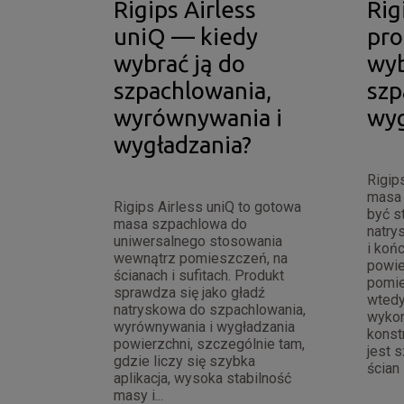
Rigips Airless
Rig
uniQ — kiedy
pro
wybrać ją do
wyb
szpachlowania,
szp
wyrównywania i
wyg
wygładzania?
Rigip
masa 
Rigips Airless uniQ to gotowa
być s
masa szpachlowa do
natry
uniwersalnego stosowania
i koń
wewnątrz pomieszczeń, na
powie
ścianach i sufitach. Produkt
pomie
sprawdza się jako gładź
wtedy
natryskowa do szpachlowania,
wykon
wyrównywania i wygładzania
konst
powierzchni, szczególnie tam,
jest 
gdzie liczy się szybka
ścian i
aplikacja, wysoka stabilność
masy i...