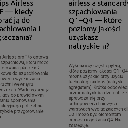
ips Airless
airless a standard
F — kiedy
szpachlowania
rać ją do
Q1–Q4 — które
achlowania i
poziomy jakości
ładzania?
uzyskasz
natryskiem?
s Airless proF to gotowa
szpachlowa, która może
Wykonawcy często pytają,
tosowana jako gładź
które poziomy jakości Q1–Q4
skowa do szpachlowania
można uzyskać przy użyciu
cowego wygładzania
technologii airless (natrysk
rzchni wewnątrz
agregatem). Krótka odpowied
szczeń. Warto wybrać ją
brzmi: natrysk bardzo dobrze
, gdy po prawidłowym
sprawdza się przy
aniu spoinowania
pełnopowierzchniowych
rukcyjnego potrzebne
warstwach wygładzających dl
szybkie przygotowanie
Q3 i może być elementem
...
procesu uzyskania Q4. Nie
zastępuje...