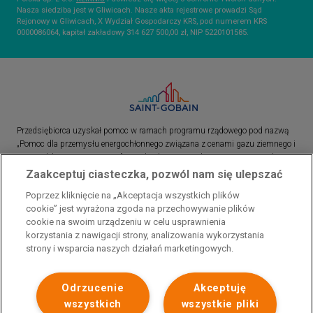
Nasza siedziba jest w Gliwicach. Nasze akta rejestrowe prowadzi Sąd
Rejonowy w Gliwicach, X Wydział Gospodarczy KRS, pod numerem KRS
0000086064, kapitał zakładowy 314 627 500,00 zł, NIP 5220101585.
Przedsiębiorca uzyskał pomoc w ramach programu rządowego pod nazwą
„Pomoc dla przemysłu energochłonnego związana z cenami gazu ziemnego i
energii elektrycznej w 2023 r.”. Przedsiębiorca uzyskał pomoc w ramach
programu rządowego pod nazwą: „Pomoc dla sektorów energochłonnych
Zaakceptuj ciasteczka, pozwól nam się ulepszać
związana z nagłymi wzrostami cen gazu ziemnego i energii elektrycznej w
Poprzez kliknięcie na „Akceptacja wszystkich plików
2022 r.”
cookie” jest wyrażona zgoda na przechowywanie plików
cookie na swoim urządzeniu w celu usprawnienia
korzystania z nawigacji strony, analizowania wykorzystania
strony i wsparcia naszych działań marketingowych.
Odrzucenie
Akceptuję
wszystkich
wszystkie pliki