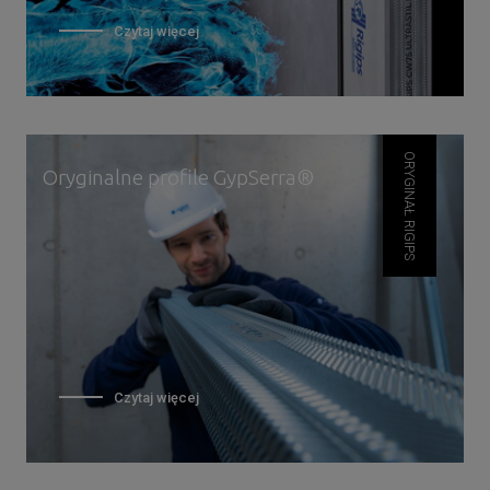
Czytaj więcej
ORYGINAŁ RIGIPS
Oryginalne profile GypSerra®
Czytaj więcej