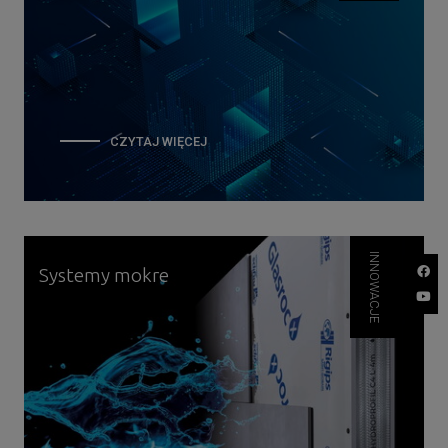
CZYTAJ WIĘCEJ
O
KALKULATOR
SYSTEMÓW
INNOWACJE
Systemy mokre