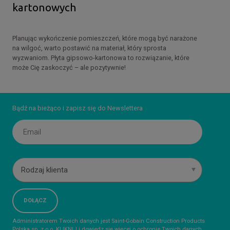
kartonowych
Planując wykończenie pomieszczeń, które mogą być narażone
na wilgoć, warto postawić na materiał, który sprosta
wyzwaniom. Płyta gipsowo-kartonowa to rozwiązanie, które
może Cię zaskoczyć – ale pozytywnie!
Bądź na bieżąco i zapisz się do Newslettera
Rodzaj klienta
Administratorem Twoich danych jest Saint-Gobain Construction Products
Polska sp. z o.o.
KLIKNIJ
i dowiedz się więcej o ochronie Twoich danych.