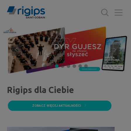
Przejdź
do
treści
Rigips dla Ciebie
ZOBACZ WIĘCEJ AKTUALNOŚCI