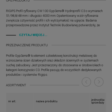
OPIS PRODUKTU
RIGIPS Profil ryflowany CW 100 GypSerra® Hydroprofil C3 o wymiarach
51/98,8/48 mm i długości 4000 mm.Opatentowany wzór ryflowania
zwiększa sztywność profili i ich wytrzymałość na ugięcia. Badania
przeprowadzone przez Instytut Techniki Budowlanej potwierdziły, że
profile GypSerra® charakteryzują się wytrzymałością na zginanie i
sztywnością. Tym samym mogą być bezpiecznie stosowane we
CZYTAJ WIĘCEJ...
wszystkich systemach oferowanych przez Rigips.
PRZEZNACZENIE PRODUKTU
Profile GypSerra® to element szkieletowej konstrukcji metalowej do
wznoszenia ścian działowych oraz okładzin ściennych w systemach
suchej zabudowy. Jest przeznaczony do stosowania w środowiskach o
kategorii korozyjności C3. Profile pasują do wszystkich dedykowanych
produktów i systemów Rigips.
ASORTYMENT
jednostka
nr art.
nazwa produktu
sprzedaży