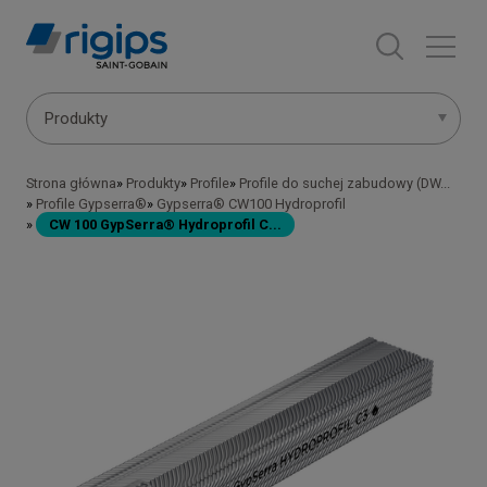
Przejdź
do
treści
Main
Produkty
navigation
Strona główna
Produkty
Profile
Profile do suchej zabudowy (DW...
Ścieżka
-
Profile Gypserra®
Gypserra® CW100 Hydroprofil
CW 100 GypSerra® Hydroprofil C...
nawigacyjna
submenu