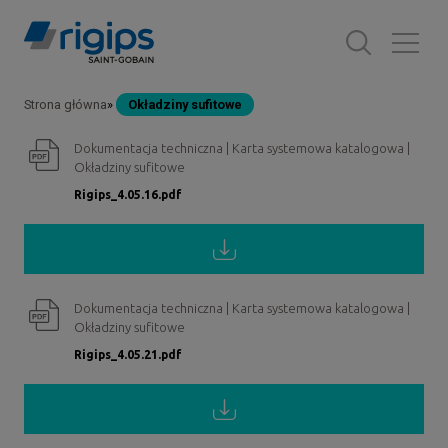
Przejdź
do
treści
Strona główna
Okładziny sufitowe
Ścieżka
Dokumentacja techniczna | Karta systemowa katalogowa |
nawigacyjna
Okładziny sufitowe
Rigips_4.05.16.pdf
Dokumentacja techniczna | Karta systemowa katalogowa |
Okładziny sufitowe
Rigips_4.05.21.pdf