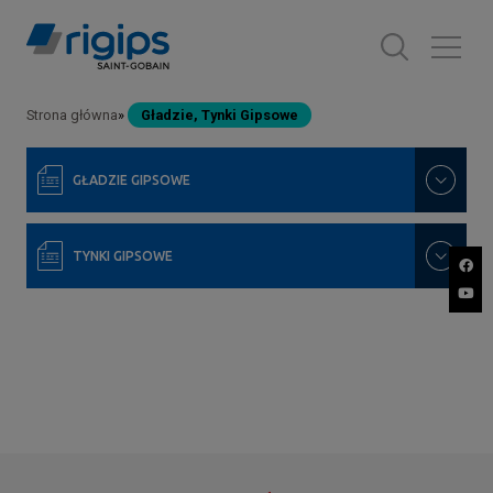
Przejdź
do
treści
Strona główna
Gładzie, Tynki Gipsowe
Ścieżka
nawigacyjna
GŁADZIE GIPSOWE
TYNKI GIPSOWE