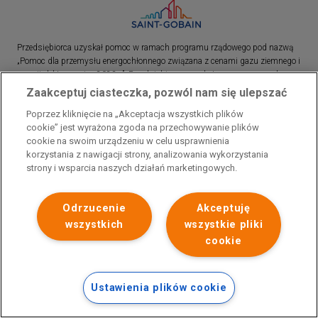
Przedsiębiorca uzyskał pomoc w ramach programu rządowego pod nazwą
„Pomoc dla przemysłu energochłonnego związana z cenami gazu ziemnego i
energii elektrycznej w 2023 r.”. Przedsiębiorca uzyskał pomoc w ramach
programu rządowego pod nazwą: „Pomoc dla sektorów energochłonnych
Zaakceptuj ciasteczka, pozwól nam się ulepszać
związana z nagłymi wzrostami cen gazu ziemnego i energii elektrycznej w
Poprzez kliknięcie na „Akceptacja wszystkich plików
2022 r.”
cookie” jest wyrażona zgoda na przechowywanie plików
cookie na swoim urządzeniu w celu usprawnienia
korzystania z nawigacji strony, analizowania wykorzystania
strony i wsparcia naszych działań marketingowych.
Odrzucenie
Akceptuję
wszystkich
wszystkie pliki
cookie
Ustawienia plików cookie
Polityka prywatności
Skontaktuj się z nami
Stopka