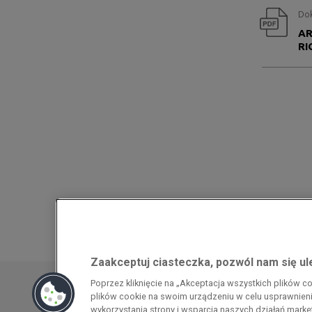
Dok
AR
RI
Zaakceptuj ciasteczka, pozwól nam się u
Przedsiębiorca uzyskał pomoc w ramach
Poprzez kliknięcie na „Akceptacja wszystkich plików 
energochłonnego związana z cenami gazu z
plików cookie na swoim urządzeniu w celu usprawnienia
pomoc w ramach programu rządowego pod
wykorzystania strony i wsparcia naszych działań mark