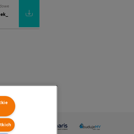
ardowe
ek_
tkie
tkich