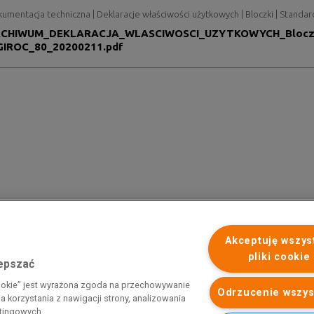
umentacja techniczna | Deklaracje właściwości użytkowych | Bloczki | Stand
CHIWUM_DEKLARACJA_WLASCIWOSCI_UZYTKOWYCH_Blocz
GIROC_80_20200211.pdf
Akceptuję wszys
pliki cookie
lepszać
 programu rządowego pod nazwą „Pomoc dla przemysłu
cookie” jest wyrażona zgoda na przechowywanie
iemnego i energii elektrycznej w 2023 r.”. Przedsiębiorca uzyskał
Odrzucenie wszys
 korzystania z nawigacji strony, analizowania
 nazwą: „Pomoc dla sektorów energochłonnych związana z nagłymi
etingowych.