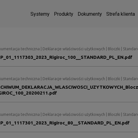
Systemy
Produkty
Dokumenty
Strefa klienta
umentacja techniczna | Deklaracje właściwości użytkowych | Bloczki | Stand
P_01_1117303_2023_Rigiroc_100__STANDARD_PL_EN.pdf
umentacja techniczna | Deklaracje właściwości użytkowych | Bloczki | Stand
CHIWUM_DEKLARACJA_WLASCIWOSCI_UZYTKOWYCH_Blocz
GIROC_100_20200211.pdf
umentacja techniczna | Deklaracje właściwości użytkowych | Bloczki | Stand
P_01_1117301_2023_Rigiroc_80__STANDARD_PL_EN.pdf