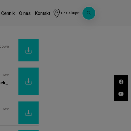
Cennik
O nas
Kontakt
Gdzie kupić
ardowe
ardowe
ek_
ardowe