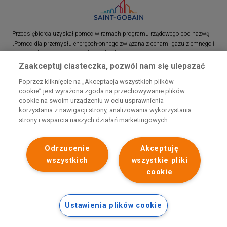
Przedsiębiorca uzyskał pomoc w ramach programu rządowego pod nazwą
„Pomoc dla przemysłu energochłonnego związana z cenami gazu ziemnego i
energii elektrycznej w 2023 r.”. Przedsiębiorca uzyskał pomoc w ramach
programu rządowego pod nazwą: „Pomoc dla sektorów energochłonnych
Zaakceptuj ciasteczka, pozwól nam się ulepszać
związana z nagłymi wzrostami cen gazu ziemnego i energii elektrycznej w
Poprzez kliknięcie na „Akceptacja wszystkich plików
2022 r.”
cookie” jest wyrażona zgoda na przechowywanie plików
cookie na swoim urządzeniu w celu usprawnienia
korzystania z nawigacji strony, analizowania wykorzystania
strony i wsparcia naszych działań marketingowych.
Odrzucenie
Akceptuję
wszystkich
wszystkie pliki
cookie
Ustawienia plików cookie
Polityka prywatności
Skontaktuj się z nami
Stopka