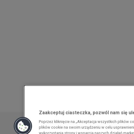
Zaakceptuj ciasteczka, pozwól nam się u
Przedsiębiorca uzyskał pomoc w ramach
Poprzez kliknięcie na „Akceptacja wszystkich plików 
energochłonnego związana z cenami gazu z
plików cookie na swoim urządzeniu w celu usprawnienia
pomoc w ramach programu rządowego pod
wykorzystania strony i wsparcia naszych działań mark