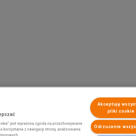
Akceptuję wszys
pliki cookie
lepszać
 programu rządowego pod nazwą „Pomoc dla przemysłu
cookie” jest wyrażona zgoda na przechowywanie
iemnego i energii elektrycznej w 2023 r.”. Przedsiębiorca uzyskał
Odrzucenie wszys
 korzystania z nawigacji strony, analizowania
 nazwą: „Pomoc dla sektorów energochłonnych związana z nagłymi
etingowych.