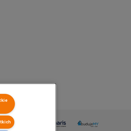
tkie
tkich