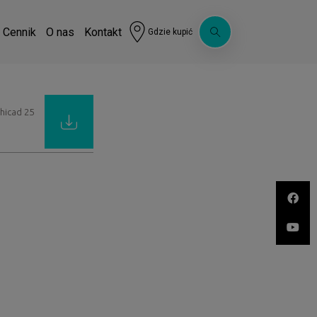
Cennik
O nas
Kontakt
Gdzie kupić
chicad 25