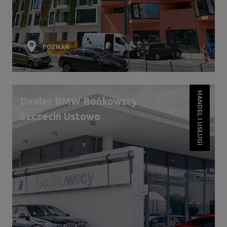
POZNAŃ
HANDEL I USŁUGI
Dealer BMW Bońkowscy
Szczecin Ustowo