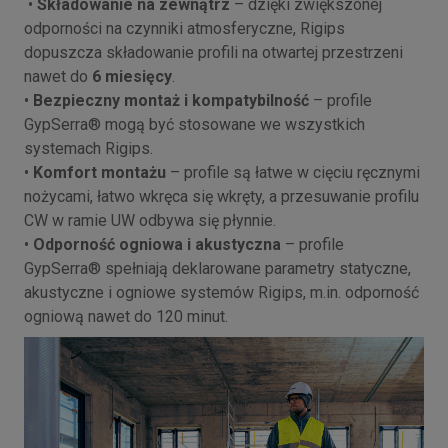
•
Składowanie na zewnątrz
– dzięki zwiększonej
odporności na czynniki atmosferyczne, Rigips
dopuszcza składowanie profili na otwartej przestrzeni
nawet do
6 miesięcy
.
•
Bezpieczny montaż i kompatybilność
– profile
GypSerra® mogą być stosowane we wszystkich
systemach Rigips.
•
Komfort montażu
– profile są łatwe w cięciu ręcznymi
nożycami, łatwo wkręca się wkręty, a przesuwanie profilu
CW w ramie UW odbywa się płynnie.
•
Odporność ogniowa i akustyczna
– profile
GypSerra® spełniają deklarowane parametry statyczne,
akustyczne i ogniowe systemów Rigips, m.in. odporność
ogniową nawet do 120 minut.