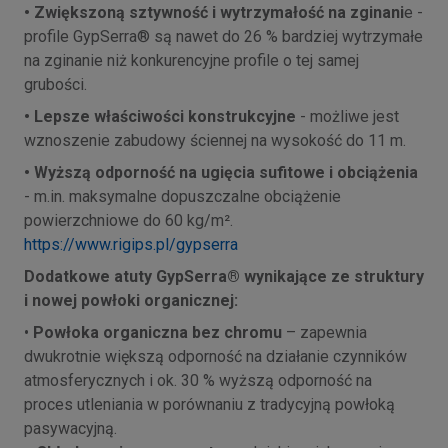
• Zwiększoną sztywność i wytrzymałość na zginani
e -
profile GypSerra® są nawet do 26 % bardziej wytrzymałe
na zginanie niż konkurencyjne profile o tej samej
grubości.
• Lepsze właściwości konstrukcyjne
- możliwe jest
wznoszenie zabudowy ściennej na wysokość do 11 m.
• Wyższą odporność na ugięcia sufitowe i obciążenia
- m.in. maksymalne dopuszczalne obciążenie
powierzchniowe do 60 kg/m².
https://www.rigips.pl/gypserra
Dodatkowe atuty GypSerra® wynikające ze struktury
i nowej powłoki organicznej:
•
Powłoka organiczna bez chromu
– zapewnia
dwukrotnie większą odporność na działanie czynników
atmosferycznych i ok. 30 % wyższą odporność na
proces utleniania w porównaniu z tradycyjną powłoką
pasywacyjną.