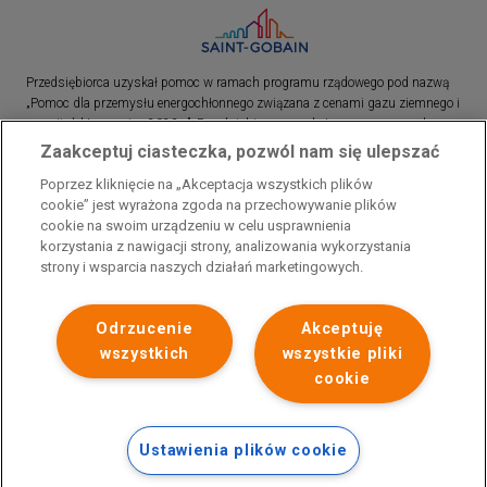
Przedsiębiorca uzyskał pomoc w ramach programu rządowego pod nazwą
„Pomoc dla przemysłu energochłonnego związana z cenami gazu ziemnego i
energii elektrycznej w 2023 r.”. Przedsiębiorca uzyskał pomoc w ramach
programu rządowego pod nazwą: „Pomoc dla sektorów energochłonnych
Zaakceptuj ciasteczka, pozwól nam się ulepszać
związana z nagłymi wzrostami cen gazu ziemnego i energii elektrycznej w
Poprzez kliknięcie na „Akceptacja wszystkich plików
2022 r.”
cookie” jest wyrażona zgoda na przechowywanie plików
cookie na swoim urządzeniu w celu usprawnienia
korzystania z nawigacji strony, analizowania wykorzystania
strony i wsparcia naszych działań marketingowych.
Odrzucenie
Akceptuję
wszystkich
wszystkie pliki
cookie
Ustawienia plików cookie
Polityka prywatności
Skontaktuj się z nami
Stopka