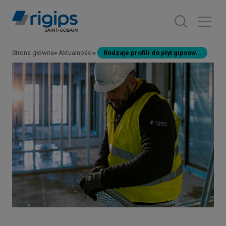
Przejdź
do
treści
Strona główna
Aktualności
Rodzaje profili do płyt gipsow...
Ścieżka
nawigacyjna