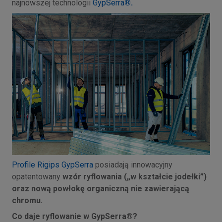
najnowszej technologii
GypSerr
a
®.
Profile Rigips GypSerra
posiadają innowacyjny
opatentowany
wzór ryflowania („w kształcie jodełki”)
oraz nową powłokę organiczną nie zawierającą
chromu.
Co daje ryflowanie w GypSerra®?