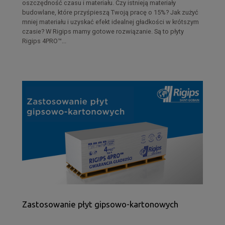
oszczędność czasu i materiału. Czy istnieją materiały
budowlane, które przyśpieszą Twoją pracę o 15%? Jak zużyć
mniej materiału i uzyskać efekt idealnej gładkości w krótszym
czasie? W Rigips mamy gotowe rozwiązanie. Są to płyty
Rigips 4PRO™...
Zastosowanie płyt gipsowo-kartonowych