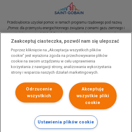
Przedsiębiorca uzyskał pomoc w ramach programu rządowego pod nazwą
„Pomoc dla przemysłu energochłonnego związana z cenami gazu ziemnego i
energii elektrycznej w 2023 r.”. Przedsiębiorca uzyskał pomoc w ramach
programu rządowego pod nazwą: „Pomoc dla sektorów energochłonnych
Zaakceptuj ciasteczka, pozwól nam się ulepszać
związana z nagłymi wzrostami cen gazu ziemnego i energii elektrycznej w
Poprzez kliknięcie na „Akceptacja wszystkich plików
2022 r.”
cookie” jest wyrażona zgoda na przechowywanie plików
cookie na swoim urządzeniu w celu usprawnienia
korzystania z nawigacji strony, analizowania wykorzystania
strony i wsparcia naszych działań marketingowych.
Odrzucenie
Akceptuję
wszystkich
wszystkie pliki
cookie
Ustawienia plików cookie
Polityka prywatności
Skontaktuj się z nami
Stopka