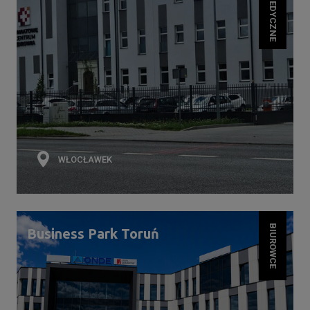
WŁOCŁAWEK
BIUROWCE
Business Park Toruń