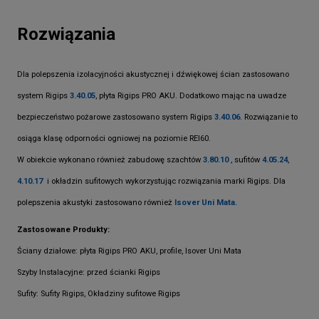
Rozwiązania
Dla polepszenia izolacyjności akustycznej i dźwiękowej ścian zastosowano
system Rigips
3.40.05
, płyta Rigips PRO AKU. Dodatkowo mając na uwadze
bezpieczeństwo pożarowe zastosowano system Rigips
3.40.06
. Rozwiązanie to
osiąga klasę odporności ogniowej na poziomie REI60.
W obiekcie wykonano również zabudowę szachtów
3.80.10
, sufitów
4.05.24
,
4.10.17
i okładzin sufitowych wykorzystując rozwiązania marki Rigips. Dla
polepszenia akustyki zastosowano również
Isover Uni Mata.
Zastosowane Produkty:
Ściany działowe: płyta Rigips PRO AKU, profile, Isover Uni Mata
Szyby Instalacyjne: przed ścianki Rigips
Sufity: Sufity Rigips, Okładziny sufitowe Rigips