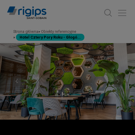
Przejdź
do
treści
Strona główna
Obiekty referencyjne
Ścieżka
Hotel Cztery Pory Roku - Głogó...
nawigacyjna