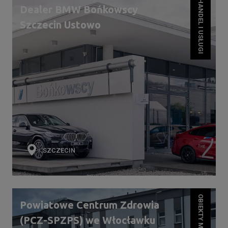
HANDEL I USŁUGI
Dealer BMW Bońkowscy
Szczecin Ustowo
SZCZECIN
OBIEKTY MEDYCZNE
Powiatowe Centrum Zdrowia
(PCZ-SPZPS) we Włocławku