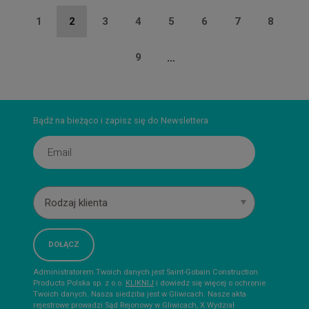
Stronicowanie
Strona
1
Bieżąca
2
Strona
3
Strona
4
Strona
5
Strona
6
Strona
7
Strona
8
strona
Strona
9
…
Bądź na bieżąco i zapisz się do Newslettera
Rodzaj klienta
Administratorem Twoich danych jest Saint-Gobain Construction
Products Polska sp. z o.o.
KLIKNIJ
i dowiedz się więcej o ochronie
Twoich danych. Nasza siedziba jest w Gliwicach. Nasze akta
rejestrowe prowadzi Sąd Rejonowy w Gliwicach, X Wydział