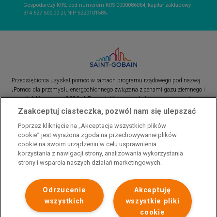
Gospodarczy KRS, pod numerem KRS 0000086064, kapitał zakładowy
314 627 500,00 zł, NIP 5220101585.
Przedsiębiorca uzyskał pomoc w ramach programu rządowego pod nazwą
„Pomoc dla przemysłu energochłonnego związana z cenami gazu ziemnego i
energii elektrycznej w 2023 r.”. Przedsiębiorca uzyskał pomoc w ramach
programu rządowego pod nazwą: „Pomoc dla sektorów energochłonnych
Zaakceptuj ciasteczka, pozwól nam się ulepszać
związana z nagłymi wzrostami cen gazu ziemnego i energii elektrycznej w
Poprzez kliknięcie na „Akceptacja wszystkich plików
2022 r.”
cookie” jest wyrażona zgoda na przechowywanie plików
cookie na swoim urządzeniu w celu usprawnienia
korzystania z nawigacji strony, analizowania wykorzystania
strony i wsparcia naszych działań marketingowych.
Odrzucenie
Akceptuję
wszystkich
wszystkie pliki
cookie