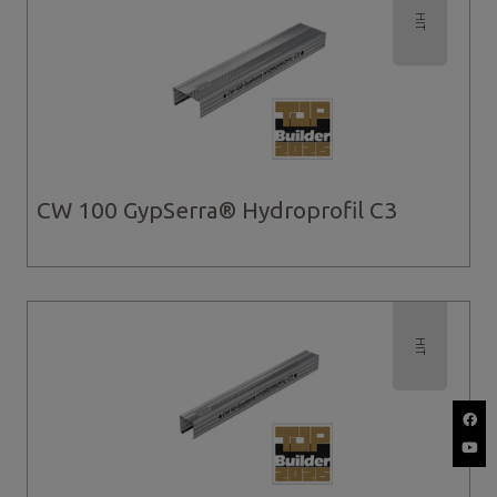
Gładzie, Tynki Gipsowe
HIT
Kleje
Masy szpachlowe
Płyty
Płyty sufitowe Kasetonowe
Profile
CW 100 GypSerra® Hydroprofil C3
HIT