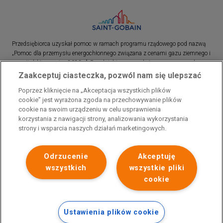
Przedsiębiorca uzyskał pomoc w ramach programu rządowego pod nazwą
„Pomoc dla przemysłu energochłonnego związana z cenami gazu ziemnego i
energii elektrycznej w 2023 r.”. Przedsiębiorca uzyskał pomoc w ramach
programu rządowego pod nazwą: „Pomoc dla sektorów energochłonnych
Zaakceptuj ciasteczka, pozwól nam się ulepszać
związana z nagłymi wzrostami cen gazu ziemnego i energii elektrycznej w
Poprzez kliknięcie na „Akceptacja wszystkich plików
2022 r.”
cookie” jest wyrażona zgoda na przechowywanie plików
cookie na swoim urządzeniu w celu usprawnienia
korzystania z nawigacji strony, analizowania wykorzystania
strony i wsparcia naszych działań marketingowych.
Odrzucenie
Akceptuję
wszystkich
wszystkie pliki
cookie
Ustawienia plików cookie
Polityka prywatności
Skontaktuj się z nami