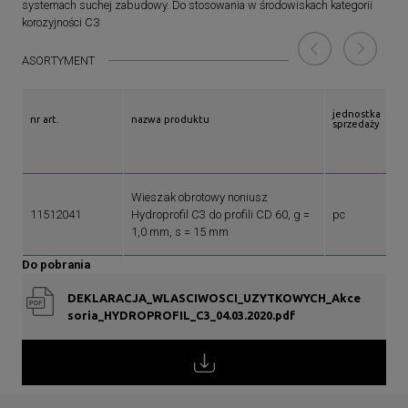
systemach suchej zabudowy. Do stosowania w środowiskach kategorii
korozyjności C3
ASORTYMENT
jednostka
nr art.
nazwa produktu
sprzedaży
Wieszak obrotowy noniusz
11512041
Hydroprofil C3 do profili CD 60, g =
pc
1,0 mm, s = 15 mm
Do pobrania
DEKLARACJA_WLASCIWOSCI_UZYTKOWYCH_Akce
soria_HYDROPROFIL_C3_04.03.2020.pdf