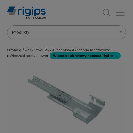
Przejdź
do
treści
Main
Produkty
navigation
Strona główna
Produkty
Akcesoria
Akcesoria montażowe
Ścieżka
-
Wieszaki noniuszowe
Wieszak obrotowy noniusz Hydro...
nawigacyjna
submenu