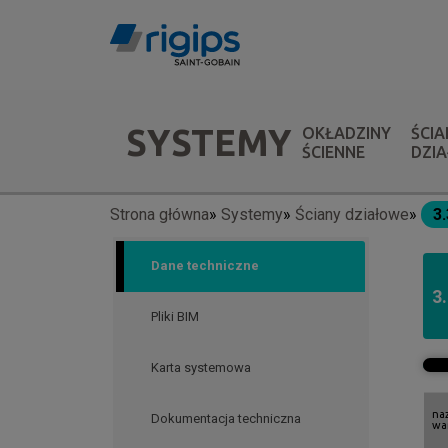
Przejdź
do
treści
Menu
SYSTEMY
OKŁADZINY
ŚCIA
systemów
ŚCIENNE
DZI
Strona główna
Systemy
Ściany działowe
3
Ścieżka
nawigacyjna
Dane techniczne
3
Pliki BIM
Karta systemowa
na
Dokumentacja techniczna
wa