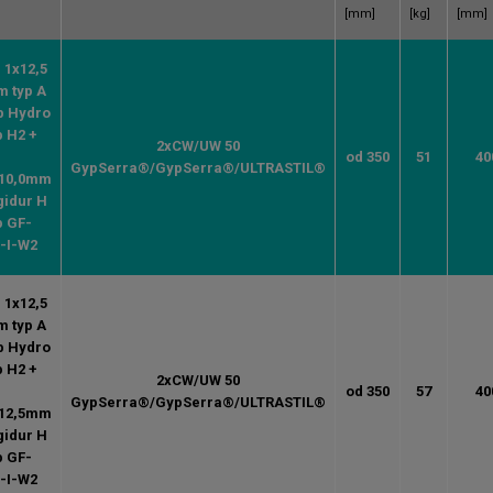
[mm]
[kg]
[mm]
. 1x12,5
 typ A
b Hydro
p H2 +
2xCW/UW 50
.
od 350
51
40
GypSerra®/GypSerra®/ULTRASTIL®
10,0mm
gidur H
p GF-
-I-W2
. 1x12,5
 typ A
b Hydro
p H2 +
2xCW/UW 50
.
od 350
57
40
GypSerra®/GypSerra®/ULTRASTIL®
12,5mm
gidur H
p GF-
-I-W2