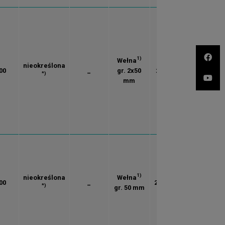
1)
Wełna
nieokreślona
00
_
gr. 2x50
217.1
*)
mm
1)
nieokreślona
Wełna
00
_
228.02
*)
gr. 50 mm