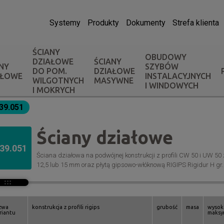
Systemy
Produkty
Dokumenty
Strefa klienta
ŚCIANY
OBUDOWY
DZIAŁOWE
ŚCIANY
NY
SZYBÓW
DO POM.
DZIAŁOWE
AŁOWE
INSTALACYJNYCH
WILGOTNYCH
MASYWNE
I WINDOWYCH
I MOKRYCH
.39.051
Ściany działowe
.39.051
Ściana działowa na podwójnej konstrukcji z profili CW 50 i UW 5
12,5 lub 15 mm oraz płytą gipsowo-włóknową RIGIPS Rigidur H gr.
zwa
konstrukcja z profili rigips
grubość
masa
wysok
riantu
maksy