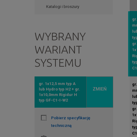
Katalogi i broszury
gr
mm
lu
WYBRANY
ty
gr
WARIANT
1x
Ri
SYSTEMU
ty
C1
gr. 1x12,5 mm typ A
gr
ZMIEŃ
lub Hydro typ H2 + gr.
mm
1x10,0mm Rigidur H
lu
typ GF-C1-I-W2
ty
gr
1x
Pobierz specyfikację
Ri
techniczną
ty
C1