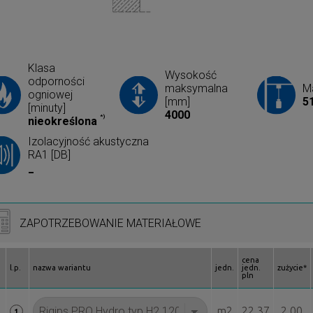
Klasa
Wysokość
odporności
maksymalna
Ma
ogniowej
[mm]
5
[minuty]
4000
*)
nieokreślona
Izolacyjność akustyczna
RA1 [DB]
_
ZAPOTRZEBOWANIE MATERIAŁOWE
cena
l.p.
nazwa wariantu
jedn.
jedn.
zużycie*
pln
m2
22.37
2.00
1