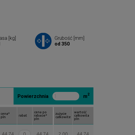
sa [kg]
Grubość [mm]
1
od 350
2
Powierzchnia
m
cena po
wartość
cena*
zużycie
rabat
rabacie*
całkowita
pln
całkowite
pln
pln
44.74
44.74
2.00
44.74