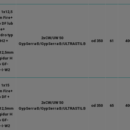
. 1x12,5
 Fire+
p DF lub
re+
dro typ
2xCW/UW 50
H2 +
od 350
61
40
GypSerra®/GypSerra®/ULTRASTIL®
.
12,5mm
gidur H
p GF-
-I-W2
. 1x15
 Fire+
p DF +
.
2xCW/UW 50
od 350
65
40
12,5mm
GypSerra®/GypSerra®/ULTRASTIL®
gidur H
p GF-
-I-W2