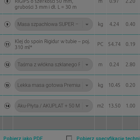
RIGIPS o szerkości 50 mm,
m
0.97
2.20
8
grubości 3 mm i dł. L = 30 m
kg
4.24
0.40
9
Klej do spoin Rigidur w tubie – poj.
PC
54.74
0.19
11
310 ml*
m
0.24
2.80
12
kg
10.45
0.20
13
m2
13.50
1.00
14
Pobierz jako PDF
Pobierz specyfikację techn