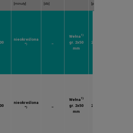
[minuty]
[db]
[pln]
1)
Wełna
nieokreślona
00
_
gr. 2x50
207.32
*)
mm
1)
Wełna
nieokreślona
00
_
gr. 2x50
227.22
*)
mm