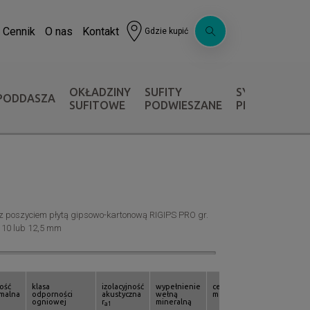
Cennik
O nas
Kontakt
Gdzie kupić
OKŁADZINY
SUFITY
SYSTEMY OC
PODDASZA
SUFITOWE
PODWIESZANE
PRZECIWPOŻ
0 z poszyciem płytą gipsowo-kartonową RIGIPS PRO gr.
 10 lub 12,5 mm
ość
klasa
izolacyjność
wypełnienie
cena za
2
malna
odporności
akustyczna
wełną
m
ogniowej
r
mineralną
a1