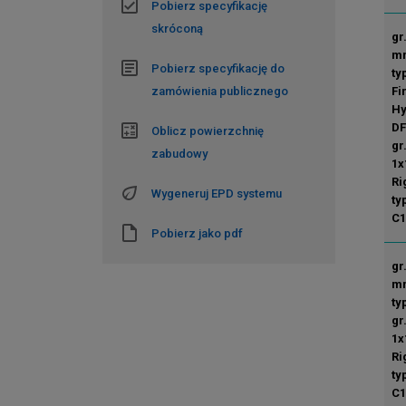
Pobierz specyfikację
skróconą
gr
mm
Pobierz specyfikację do
ty
Fi
zamówienia publicznego
Hy
DF
Oblicz powierzchnię
gr
zabudowy
1x
Ri
Wygeneruj EPD systemu
ty
C1
Pobierz jako pdf
gr
mm
ty
gr
1x
Ri
ty
C1