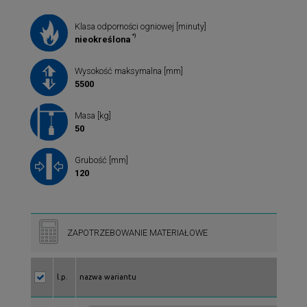
Klasa odporności ogniowej [minuty]
*)
nieokreślona
Wysokość maksymalna [mm]
5500
Masa [kg]
50
Grubość [mm]
120
ZAPOTRZEBOWANIE MATERIAŁOWE
l.p.
nazwa wariantu