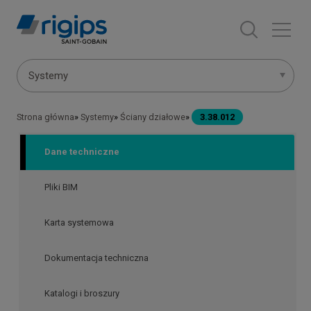
Przejdź
do
treści
Menu
Systemy
systemów
Strona główna
Systemy
Ściany działowe
3.38.012
Ścieżka
nawigacyjna
Dane techniczne
Pliki BIM
Karta systemowa
Dokumentacja techniczna
Katalogi i broszury