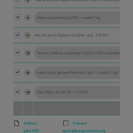
8
9
Klej do spoin Rigidur w tubie – poj. 310 ml*
11
12
13
14
Pobierz
Pobierz
jako PDF
specyfikację techniczną