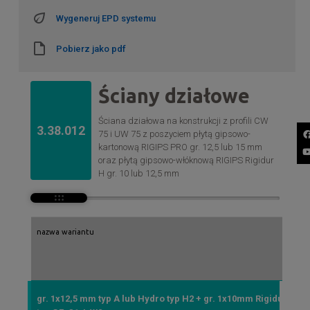
Wygeneruj EPD systemu
Pobierz jako pdf
Ściany działowe
Ściana działowa na konstrukcji z profili CW
3.38.012
75 i UW 75 z poszyciem płytą gipsowo-
kartonową RIGIPS PRO gr. 12,5 lub 15 mm
oraz płytą gipsowo-włóknową RIGIPS Rigidur
H gr. 10 lub 12,5 mm
nazwa wariantu
gr. 1x12,5 mm typ A lub Hydro typ H2 + gr. 1x10mm Rigidur H