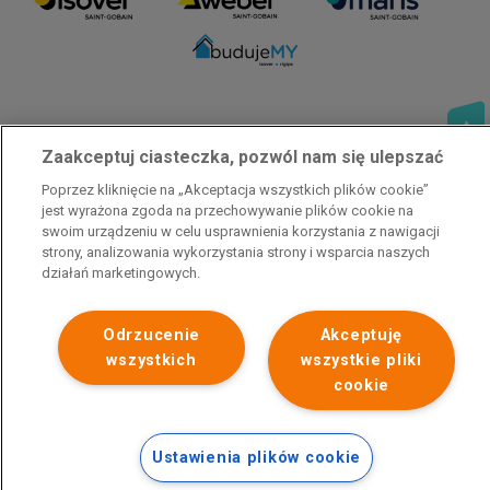
Zaakceptuj ciasteczka, pozwól nam się ulepszać
Poprzez kliknięcie na „Akceptacja wszystkich plików cookie”
jest wyrażona zgoda na przechowywanie plików cookie na
swoim urządzeniu w celu usprawnienia korzystania z nawigacji
strony, analizowania wykorzystania strony i wsparcia naszych
Polityka prywatności
Skontaktuj się z nami
Stopka
działań marketingowych.
Odrzucenie
Akceptuję
wszystkich
wszystkie pliki
cookie
Ustawienia plików cookie