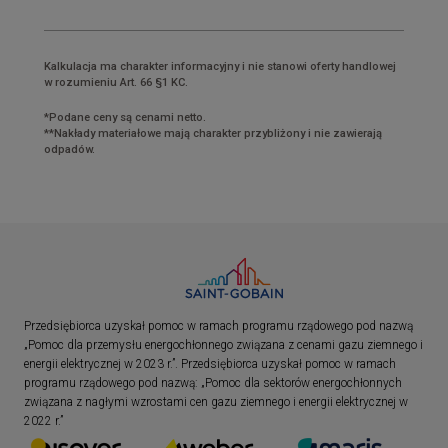
Kalkulacja ma charakter informacyjny i nie stanowi oferty handlowej
w rozumieniu Art. 66 §1 KC.
*Podane ceny są cenami netto.
**Nakłady materiałowe mają charakter przybliżony i nie zawierają
odpadów.
Przedsiębiorca uzyskał pomoc w ramach programu rządowego pod nazwą
„Pomoc dla przemysłu energochłonnego związana z cenami gazu ziemnego i
energii elektrycznej w 2023 r.”. Przedsiębiorca uzyskał pomoc w ramach
programu rządowego pod nazwą: „Pomoc dla sektorów energochłonnych
związana z nagłymi wzrostami cen gazu ziemnego i energii elektrycznej w
2022 r.”