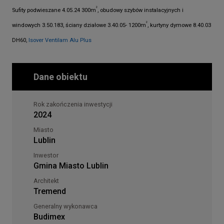
2
Sufity podwieszane 4.05.24 300m
, obudowy szybów instalacyjnych i
2
windowych 3.50.183, ściany działowe 3.40.05- 1200m
, kurtyny dymowe 8.40.03
DH60,
Isover Ventilam Alu Plus
Dane obiektu
Rok zakończenia inwestycji
2024
Miasto
Lublin
Inwestor
Gmina Miasto Lublin
Architekt
Tremend
Generalny wykonawca
Budimex