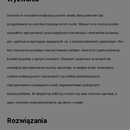
Dworzec to nieustannie tętniący życiem obiekt, który powinien być
przygotowany na szeroką migrację w nim ludzi. Wpisać w to można przede
wszystkim wytrzymałość poszczególnych konstrukcji i elementów budynku
ale i spełnienie wymogów związanych np. z bezpieczeństwem pożarowym. Nie
bez znaczenia pozostaje również kwestia estetyki- dworce to często pierwszy
kontakt turystów z danym miastem. Głównym zadaniem w ramach tej
inwestycji było wykonanie suchej zabudowy w obrębie ścian działowych,
szybów instalacyjnych i windowych czy sufitów podwieszanych.
Zaproponowane rozwiązania miały zagwarantować podróżnym
bezpieczeństwo. W obrębie tej definicji mieści się więc ochrona ogniowa, a
więc i kontrola rozprzestrzeniania się dymu i ciepła.
Rozwiązania