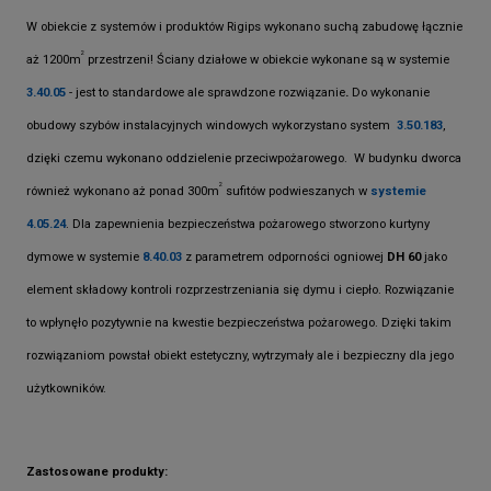
W obiekcie z systemów i produktów Rigips wykonano suchą zabudowę łącznie
2
aż 1200m
przestrzeni! Ściany działowe w obiekcie wykonane są w systemie
3.40.05
- jest to standardowe ale sprawdzone rozwiązanie
.
Do wykonanie
obudowy szybów instalacyjnych windowych wykorzystano system
3.50.183
,
dzięki czemu wykonano oddzielenie przeciwpożarowego. W budynku dworca
2
również wykonano aż ponad 300m
sufitów podwieszanych w
systemie
4.05.24
. Dla zapewnienia bezpieczeństwa pożarowego stworzono kurtyny
dymowe w systemie
8.40.03
z parametrem odporności ogniowej
DH 60
jako
element składowy kontroli rozprzestrzeniania się dymu i ciepło. Rozwiązanie
to wpłynęło pozytywnie na kwestie bezpieczeństwa pożarowego. Dzięki takim
rozwiązaniom powstał obiekt estetyczny, wytrzymały ale i bezpieczny dla jego
użytkowników.
Zastosowane produkty: