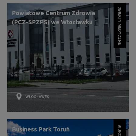
OBIEKTY MEDYCZNE
Powiatowe Centrum Zdrowia
(PCZ-SPZPS) we Włocławku
WŁOCŁAWEK
BIUROWCE
Business Park Toruń