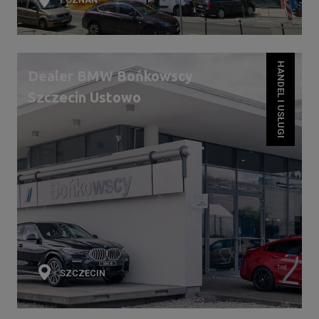
HANDEL I USŁUGI
Dealer BMW Bońkowscy
Szczecin Ustowo
SZCZECIN