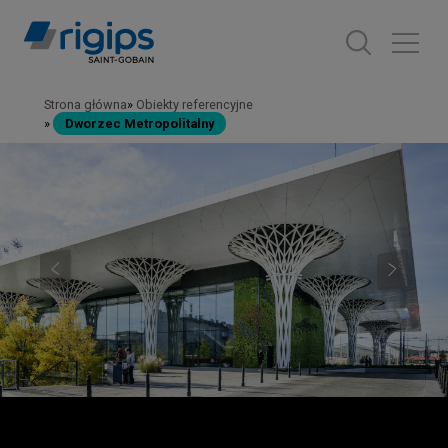
Przejdź
do
treści
Strona główna
Obiekty referencyjne
Ścieżka
Dworzec Metropolitalny
nawigacyjna