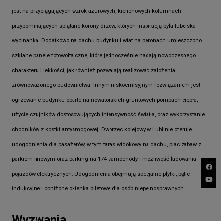
jest na przyciągających wzrok ażurowych, kielichowych kolumnach
przypominających splątane korony drzew, których inspiracją była lubelska
wycinanka. Dodatkowo na dachu budynku i wiat na peronach umieszczono
szklane panele fotowoltaiczne, które jednocześnie nadają nowoczesnego
charakteru i lekkości, jak również pozwalają realizować założenia
zrównoważonego budownictwa. Innym niskoemisyjnym rozwiązaniem jest
ogrzewanie budynku oparte na nowatorskich gruntowych pompach ciepła,
użycie czujników dostosowujących intensywność światła, oraz wykorzystanie
chodników z kostki antysmogowej. Dworzec kolejowy w Lublinie oferuje
udogodnienia dla pasażerów, w tym taras widokowy na dachu, plac zabaw z
parkiem linowym oraz parking na 174 samochody i możliwość ładowania
pojazdów elektrycznych. Udogodnienia obejmują specjalne płytki, pętle
indukcyjne i obniżone okienka biletowe dla osób niepełnosprawnych.
Wyzwania