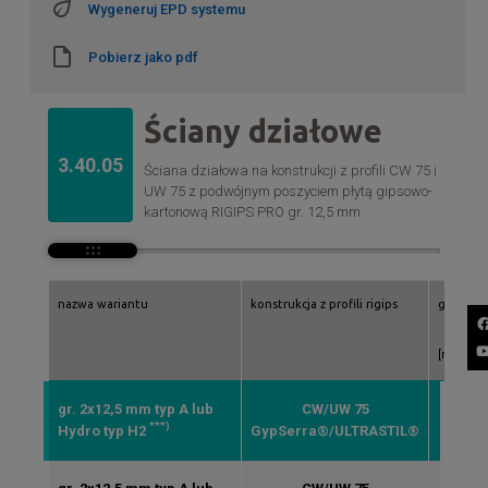
Wygeneruj EPD systemu
Pobierz jako pdf
Ściany działowe
3.40.05
Ściana działowa na konstrukcji z profili CW 75 i
UW 75 z podwójnym poszyciem płytą gipsowo-
kartonową RIGIPS PRO gr. 12,5 mm
nazwa wariantu
konstrukcja z profili rigips
grubość
[mm]
gr. 2x12,5 mm typ A lub
CW/UW 75
125
***)
Hydro typ H2
GypSerra®/ULTRASTIL®