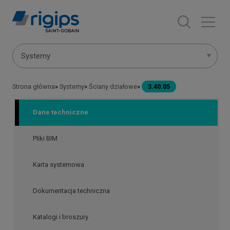
Przejdź
do
treści
Menu
Systemy
systemów
Strona główna
Systemy
Ściany działowe
3.40.05
Ścieżka
nawigacyjna
Dane techniczne
Pliki BIM
Karta systemowa
Dokumentacja techniczna
Katalogi i broszury