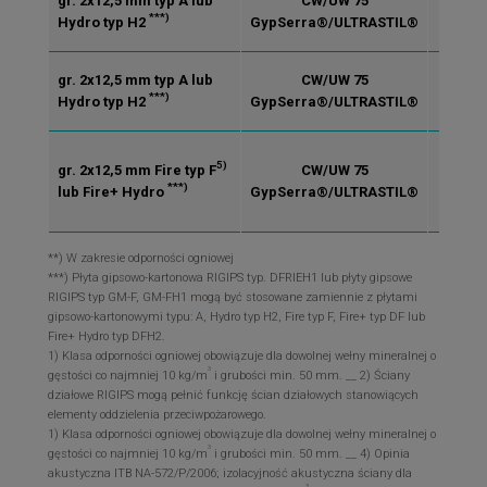
gr. 2x12,5 mm typ A lub
CW/UW 75
125
***)
Hydro typ H2
GypSerra®/ULTRASTIL®
gr. 2x12,5 mm typ A lub
CW/UW 75
125
***)
Hydro typ H2
GypSerra®/ULTRASTIL®
5)
gr. 2x12,5 mm Fire typ F
CW/UW 75
125
***)
lub Fire+ Hydro
GypSerra®/ULTRASTIL®
**) W zakresie odporności ogniowej
***) Płyta gipsowo-kartonowa RIGIPS typ. DFRIEH1 lub płyty gipsowe
RIGIPS typ GM-F, GM-FH1 mogą być stosowane zamiennie z płytami
gipsowo-kartonowymi typu: A, Hydro typ H2, Fire typ F, Fire+ typ DF lub
Fire+ Hydro typ DFH2.
1) Klasa odporności ogniowej obowiązuje dla dowolnej wełny mineralnej o
3
gęstości co najmniej 10 kg/m
i grubości min. 50 mm. __ 2) Ściany
działowe RIGIPS mogą pełnić funkcję ścian działowych stanowiących
elementy oddzielenia przeciwpożarowego.
1) Klasa odporności ogniowej obowiązuje dla dowolnej wełny mineralnej o
3
gęstości co najmniej 10 kg/m
i grubości min. 50 mm. __ 4) Opinia
akustyczna ITB NA-572/P/2006; izolacyjność akustyczna ściany dla
3