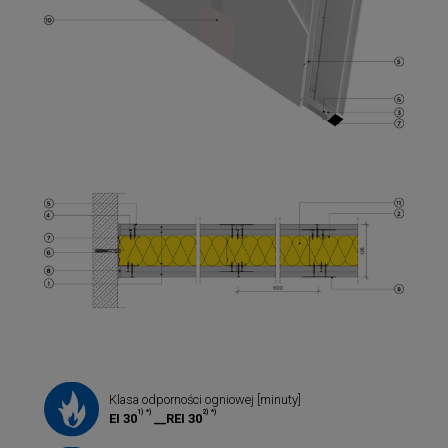
Klasa odporności ogniowej [minuty]
1)
*)
2)
*)
EI 30
__REI 30