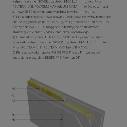
wełny mineralnej ISOVER o gęstości 14-60 kg/m
(np. Aku-Płyta,
POLTERM UNI, POLTERM MAX lub UNI MATA). __ 6) Dla odporności
ogniowej EI 30 niewymagane wypełnienie wełną mineralną.
3) Klasa odporności ogniowej obowiązuje dla dowolnej wełny mineralnej
3
skalnej o gęstości co najmniej 30 kg/m
i grubości min. 70 mm __ 2)
Ściany działowe RIGIPS mogą pełnić funkcję ścian działowych
stanowiących elementy oddzielenia przeciwpożarowego.
4) Opinia akustyczna ITB NA-572/P/2006; izolacyjność akustyczna
3
ściany dla wełny mineralnej ISOVER o gęstości 14-60 kg/m
(np. Aku-
Płyta, POLTERM UNI, POLTERM MAX lub UNI MATA).
5) Płyta gipsowo-kartonowa RIGIPS PRO Fire typ F może zostać
zastąpiona przez płytę RIGIPS PRO Fire+ typ DF.