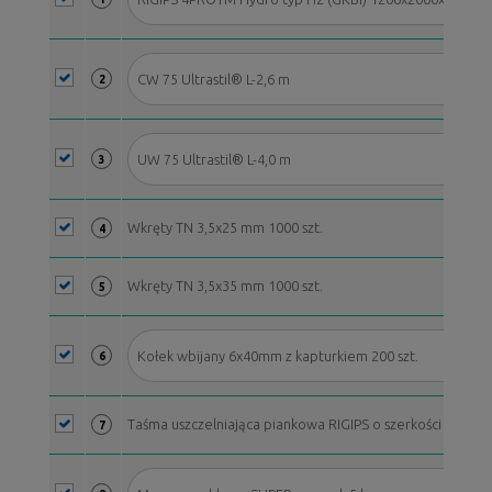
CW 75 Ultrastil® L-2,6 m
2
UW 75 Ultrastil® L-4,0 m
3
Wkręty TN 3,5x25 mm 1000 szt.
4
Wkręty TN 3,5x35 mm 1000 szt.
5
Kołek wbijany 6x40mm z kapturkiem 200 szt.
6
Taśma uszczelniająca piankowa RIGIPS o szerkości 70 mm, 
7