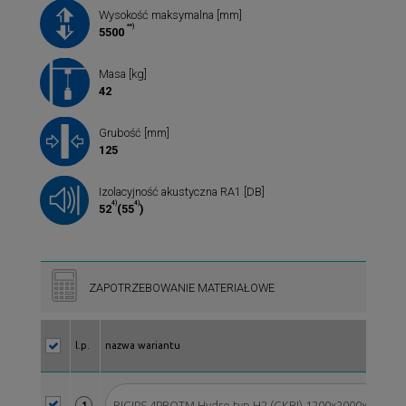
Wysokość maksymalna [mm]
**)
5500
Masa [kg]
42
Grubość [mm]
125
Izolacyjność akustyczna RA1 [DB]
4)
4)
52
(55
)
ZAPOTRZEBOWANIE MATERIAŁOWE
l.p.
nazwa wariantu
RIGIPS 4PROTM Hydro typ H2 (GKBI) 1200x2000x12,5
1