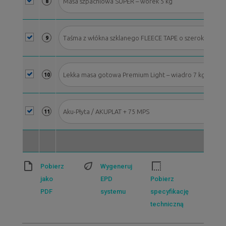
Masa szpachlowa SUPER – worek 5 kg
8
Taśma z włókna szklanego FLEECE TAPE o szerokości 50 m
9
Lekka masa gotowa Premium Light – wiadro 7 kg*
10
Aku-Płyta / AKUPLAT + 75 MPS
11
Pobierz
Wygeneruj
jako
EPD
Pobierz
PDF
systemu
specyfikację
techniczną