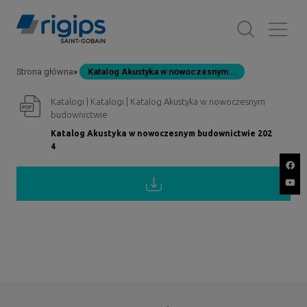
Przejdź
do
treści
Strona główna
Katalog Akustyka w nowoczesnym...
Ścieżka
Katalogi | Katalogi | Katalog Akustyka w nowoczesnym
nawigacyjna
budownictwie
Katalog Akustyka w nowoczesnym budownictwie 202
4