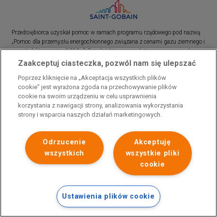
Przedsiębiorca uzyskał pomoc w ramach programu rządowego pod nazwą
„Pomoc dla przemysłu energochłonnego związana z cenami gazu ziemnego i
energii elektrycznej w 2023 r.”. Przedsiębiorca uzyskał pomoc w ramach
programu rządowego pod nazwą: „Pomoc dla sektorów energochłonnych
Zaakceptuj ciasteczka, pozwól nam się ulepszać
związana z nagłymi wzrostami cen gazu ziemnego i energii elektrycznej w
Poprzez kliknięcie na „Akceptacja wszystkich plików
2022 r.”
cookie” jest wyrażona zgoda na przechowywanie plików
cookie na swoim urządzeniu w celu usprawnienia
korzystania z nawigacji strony, analizowania wykorzystania
strony i wsparcia naszych działań marketingowych.
Odrzucenie
Akceptuję
wszystkich
wszystkie pliki
cookie
Ustawienia plików cookie
Polityka prywatności
Skontaktuj się z nami
Stopka