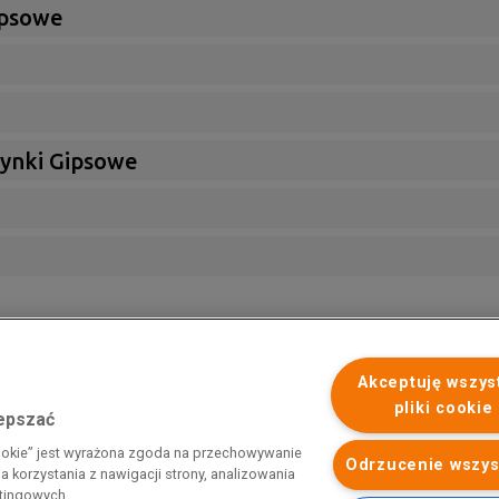
ipsowe
Tynki Gipsowe
Akceptuję wszys
pliki cookie
lepszać
 programu rządowego pod nazwą „Pomoc dla przemysłu
cookie” jest wyrażona zgoda na przechowywanie
iemnego i energii elektrycznej w 2023 r.”. Przedsiębiorca uzyskał
Odrzucenie wszys
 korzystania z nawigacji strony, analizowania
 nazwą: „Pomoc dla sektorów energochłonnych związana z nagłymi
etingowych.