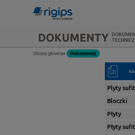
Przejdź
do
treści
Main
DOKUMENTY
DOKUMEN
TECHNIC
navigation
Strona główna
Dokumenty
Ścieżka
-
nawigacyjna
submenu
KA
Plyty suf
Bloczki
Płyty
Płyty suf