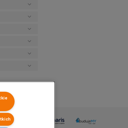
tkie
tkich