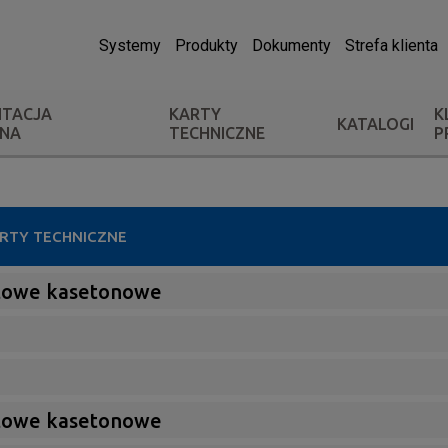
Systemy
Produkty
Dokumenty
Strefa klienta
TACJA
KARTY
K
KATALOGI
ZNA
TECHNICZNE
P
RTY TECHNICZNE
itowe kasetonowe
itowe kasetonowe