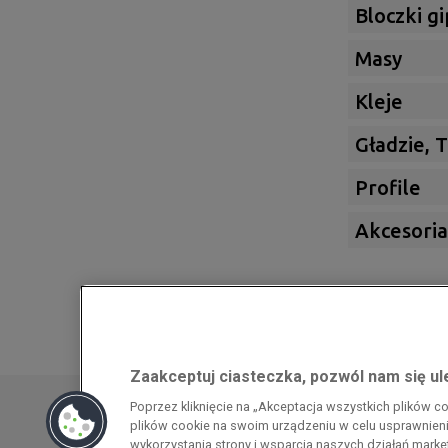
Bloczki g
Masy
Kleje
Gładzie, 
Profile
Akcesoria
Zaakceptuj ciasteczka, pozwól nam się u
Przedsiębiorca uzyskał pomoc w ramach
Poprzez kliknięcie na „Akceptacja wszystkich plików 
energochłonnego związana z cenami gazu z
plików cookie na swoim urządzeniu w celu usprawnienia
pomoc w ramach programu rządowego pod
wykorzystania strony i wsparcia naszych działań mark