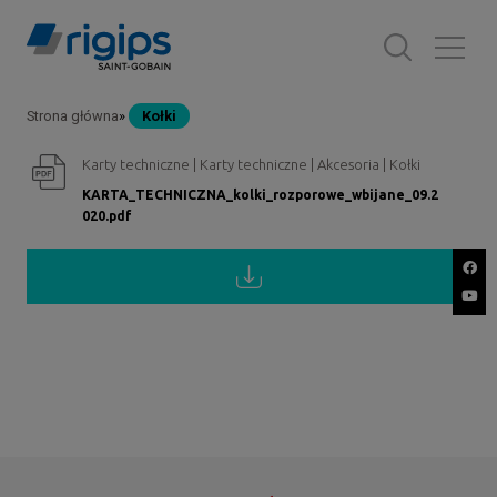
Przejdź
do
treści
Strona główna
Kołki
Ścieżka
Karty techniczne | Karty techniczne | Akcesoria | Kołki
nawigacyjna
KARTA_TECHNICZNA_kolki_rozporowe_wbijane_09.2
020.pdf