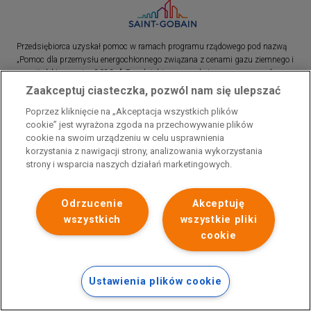
Przedsiębiorca uzyskał pomoc w ramach programu rządowego pod nazwą
„Pomoc dla przemysłu energochłonnego związana z cenami gazu ziemnego i
energii elektrycznej w 2023 r.”. Przedsiębiorca uzyskał pomoc w ramach
programu rządowego pod nazwą: „Pomoc dla sektorów energochłonnych
Zaakceptuj ciasteczka, pozwól nam się ulepszać
związana z nagłymi wzrostami cen gazu ziemnego i energii elektrycznej w
Poprzez kliknięcie na „Akceptacja wszystkich plików
2022 r.”
cookie” jest wyrażona zgoda na przechowywanie plików
cookie na swoim urządzeniu w celu usprawnienia
korzystania z nawigacji strony, analizowania wykorzystania
strony i wsparcia naszych działań marketingowych.
Odrzucenie
Akceptuję
wszystkich
wszystkie pliki
cookie
Ustawienia plików cookie
Polityka prywatności
Skontaktuj się z nami
Stopka