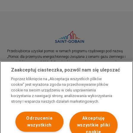
Przedsiębiorca uzyskał pomoc w ramach programu rządowego pod nazwą
„Pomoc dla przemysłu energochłonnego związana z cenami gazu ziemnego i
energii elektrycznej w 2023 r.”. Przedsiębiorca uzyskał pomoc w ramach
programu rządowego pod nazwą: „Pomoc dla sektorów energochłonnych
Zaakceptuj ciasteczka, pozwól nam się ulepszać
związana z nagłymi wzrostami cen gazu ziemnego i energii elektrycznej w
Poprzez kliknięcie na „Akceptacja wszystkich plików
2022 r.”
cookie” jest wyrażona zgoda na przechowywanie plików
cookie na swoim urządzeniu w celu usprawnienia
korzystania z nawigacji strony, analizowania wykorzystania
strony i wsparcia naszych działań marketingowych.
Odrzucenie
Akceptuję
wszystkich
wszystkie pliki
cookie