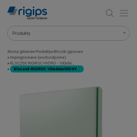
Przejdź
do
treści
Main
Produkty
navigation
Strona główna
Produkty
Bloczki gipsowe
Ścieżka
-
Impregnowane (wodoodporne)
BLOCZEK RIGIROC HYDRO - 100x66...
nawigacyjna
Bloczek RIGIROC 100x666x500 HY...
submenu