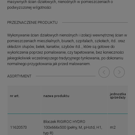
masywnych ścian działowych, nienośnych w pomieszczeniach o
podwyzszonej wilgotności
PRZEZNACZENIE PRODUKTU
Wykonywanie ścian działowych nienośnych i izolacji wewnętrznej ścian w
pomieszczeniach mieszkalnych, biurach, szpitalach, szkołach, itd.. oraz
okładzin słupów, belek, kanałów, szybów itd.., które są gotowe do
wykończenia poprzez pomalowanie, czy tapetowanie, bez konieczności
jakiegokolwiek wcześniejszego tradycyjnego tynkowania, po dokonaniu
normalnego przygotowania jak przed malowaniem.
ASORTYMENT
jednostka
nr art.
nazwa produktu
sprzedaży
Bloczek RIGIROC HYDRO
11620573
100x666x500 (pełny, M, pHstd, H1,
m2
typ R)