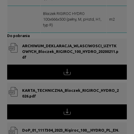
Bloczek RIGIROC HYDRO
100x666x500 (pełny, M, pHstd, H1,
m2
typ R)
Do pobrania
ARCHIWUM_DEKLARACJA_WLASCIWOSCI_UZYTK
OWYCH_Bloczek_RIGIROC_100_HYDRO_20200211.p
df
KARTA_TECHNICZNA_Bloczek_RIGIROC_HYDRO_2
026.pdf
DoP_01_1117304_2023_Rigiroc_100__HYDRO_PL_EN.