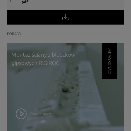
pdf
PORADY
JAK WYKONAĆ?
Montaż ściany z bloczków
gipsowych RIGIROC
Zobacz video