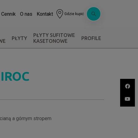
Cennik
O nas
Kontakt
Gdzie kupić
PŁYTY SUFITOWE
PŁYTY
PROFILE
WE
KASETONOWE
GIROC
ścianą a górnym stropem