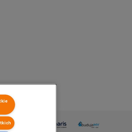
tkie
tkich