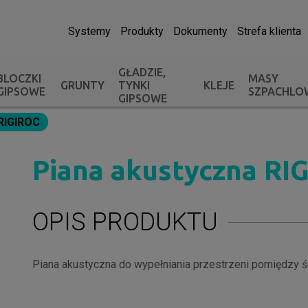
Systemy
Produkty
Dokumenty
Strefa klienta
GŁADZIE,
BLOCZKI
MASY
GRUNTY
TYNKI
KLEJE
GIPSOWE
SZPACHLO
GIPSOWE
 RIGIROC
Piana akustyczna RI
OPIS PRODUKTU
Piana akustyczna do wypełniania przestrzeni pomiędzy 