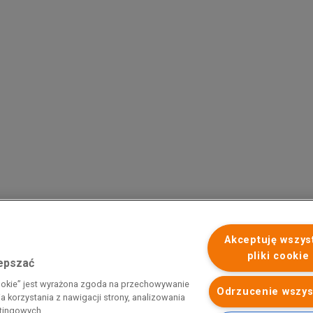
Akceptuję wszys
pliki cookie
lepszać
 programu rządowego pod nazwą „Pomoc dla przemysłu
cookie” jest wyrażona zgoda na przechowywanie
iemnego i energii elektrycznej w 2023 r.”. Przedsiębiorca uzyskał
Odrzucenie wszys
 korzystania z nawigacji strony, analizowania
 nazwą: „Pomoc dla sektorów energochłonnych związana z nagłymi
etingowych.