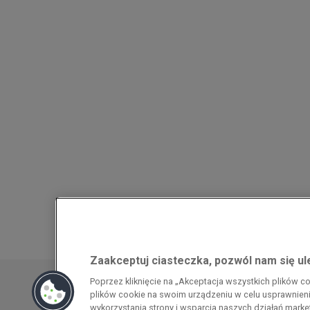
Zaakceptuj ciasteczka, pozwól nam się u
Przedsiębiorca uzyskał pomoc w ramach
Poprzez kliknięcie na „Akceptacja wszystkich plików 
energochłonnego związana z cenami gazu z
plików cookie na swoim urządzeniu w celu usprawnienia
pomoc w ramach programu rządowego pod
wykorzystania strony i wsparcia naszych działań mark