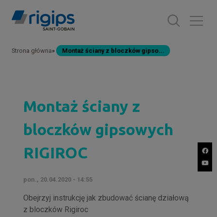
Przejdź
do
treści
Strona główna
Montaż ściany z bloczków gipso...
Ścieżka
nawigacyjna
Montaż ściany z
bloczków gipsowych
RIGIROC
pon., 20.04.2020 - 14:55
Obejrzyj instrukcję jak zbudować ścianę działową
z bloczków Rigiroc