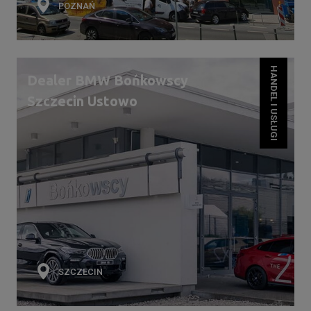
POZNAŃ
HANDEL I USŁUGI
Dealer BMW Bońkowscy
Szczecin Ustowo
SZCZECIN