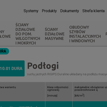
Systemy
Produkty
Dokumenty
Strefa klienta
ŚCIANY
OBUDOWY
DZIAŁOWE
ŚCIANY
NY
SZYBÓW
DO POM.
DZIAŁOWE
AŁOWE
INSTALACYJNYCH
WILGOTNYCH
MASYWNE
I WINDOWYCH
I MOKRYCH
DURA
Podłogi
.10.01 DURA
suchy jastrych RIGIPS Duraline układany na podłożu mas
zwa wariantu
klasa odporności
maksymalne obciążenie u
ogniowej
powierzchniowe q
2
[minuty]
[kN/m
]