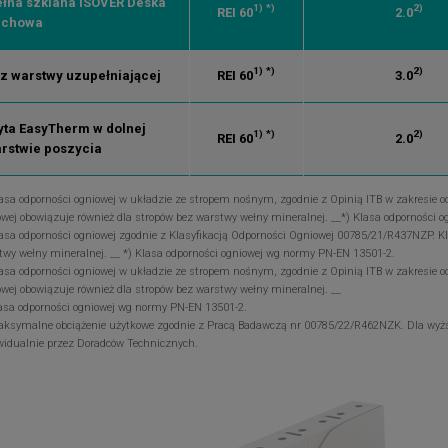
łna szklana ISOVER Deska
1)
*)
2)
REI 60
2.0
achowa
1)
*)
2)
z warstwy uzupełniającej
REI 60
3.0
yta EasyTherm w dolnej
1)
*)
2)
REI 60
2.0
rstwie poszycia
lasa odporności ogniowej w układzie ze stropem nośnym, zgodnie z Opinią ITB w zakresie 
owej obowiązuje również dla stropów bez warstwy wełny mineralnej. __*) Klasa odporności
lasa odporności ogniowej zgodnie z Klasyfikacją Odporności Ogniowej 00785/21/R437NZP. Kl
twy wełny mineralnej. __ *) Klasa odporności ogniowej wg normy PN-EN 13501-2.
lasa odporności ogniowej w układzie ze stropem nośnym, zgodnie z Opinią ITB w zakresie 
owej obowiązuje również dla stropów bez warstwy wełny mineralnej. __
lasa odporności ogniowej wg normy PN-EN 13501-2.
aksymalne obciążenie użytkowe zgodnie z Pracą Badawczą nr 00785/22/R462NZK. Dla wyżs
widualnie przez Doradców Technicznych.