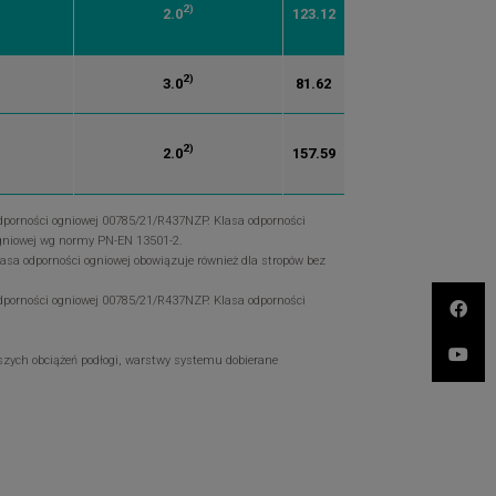
2)
2.0
123.12
2)
3.0
81.62
2)
2.0
157.59
odporności ogniowej 00785/21/R437NZP. Klasa odporności
 ogniowej wg normy PN-EN 13501-2.
asa odporności ogniowej obowiązuje również dla stropów bez
odporności ogniowej 00785/21/R437NZP. Klasa odporności
zych obciążeń podłogi, warstwy systemu dobierane