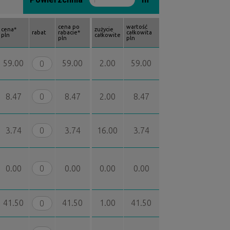
cena po
wartość
cena*
zużycie
rabat
rabacie*
całkowita
pln
całkowite
pln
pln
59.00
59.00
2.00
59.00
8.47
8.47
2.00
8.47
3.74
3.74
16.00
3.74
0.00
0.00
0.00
0.00
41.50
41.50
1.00
41.50