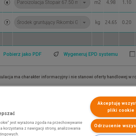
m2
4.98
1.10
6
kg
24.65
0.20
7
Pobierz jako PDF
Wygeneruj EPD systemu
kulacja ma charakter informacyjny i nie stanowi oferty handlowej w r
dane ceny są cenami netto.
akłady materiałowe mają charakter przybliżony i nie zawierają odpa
Akceptuję wszys
pliki cookie
lepszać
 programu rządowego pod nazwą „Pomoc dla przemysłu
cookie” jest wyrażona zgoda na przechowywanie
iemnego i energii elektrycznej w 2023 r.”. Przedsiębiorca uzyskał
Odrzucenie wszys
 korzystania z nawigacji strony, analizowania
 nazwą: „Pomoc dla sektorów energochłonnych związana z nagłymi
etingowych.
ktrycznej w 2022 r.”