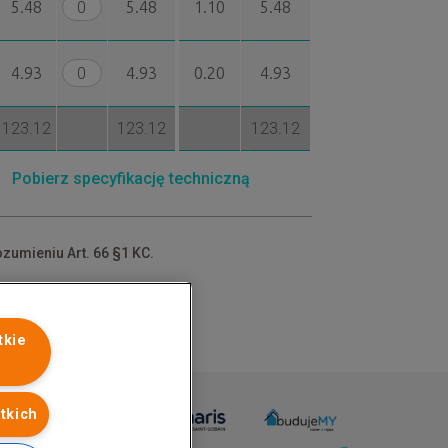
5.48
5.48
1.10
5.48
4.93
4.93
0.20
4.93
123.12
123.12
123.12
Pobierz specyfikację techniczną
ozumieniu Art. 66 §1 KC.
dów.
tkie
tkich