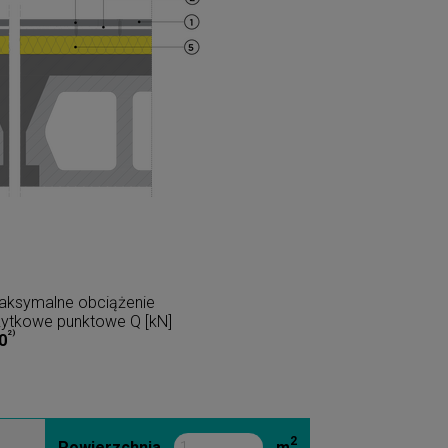
aksymalne obciążenie
żytkowe punktowe Q [kN]
2)
0
2
Powierzchnia
m