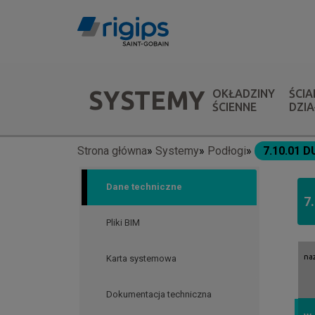
Przejdź
do
treści
Menu
SYSTEMY
OKŁADZINY
ŚCIA
systemów
ŚCIENNE
DZI
Strona główna
Systemy
Podłogi
7.10.01 
Ścieżka
nawigacyjna
Dane techniczne
7
Pliki BIM
na
Karta systemowa
Dokumentacja techniczna