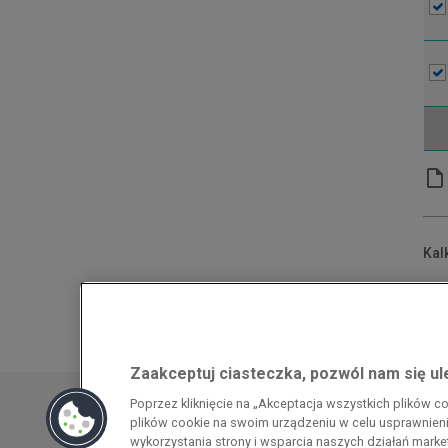
Kal
*Po
**N
Zaakceptuj ciasteczka, pozwól nam się u
Przedsiębiorca uzyskał pomoc w ramach
Poprzez kliknięcie na „Akceptacja wszystkich plików 
energochłonnego związana z cenami gazu z
plików cookie na swoim urządzeniu w celu usprawnienia
pomoc w ramach programu rządowego pod
wykorzystania strony i wsparcia naszych działań mark
wzrostami cen gazu ziemnego i energii ele