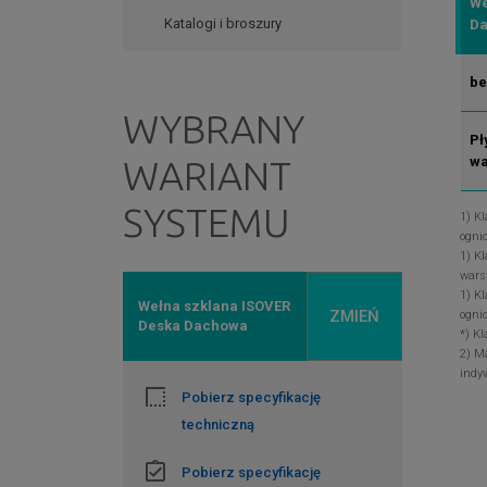
We
Katalogi i broszury
D
be
WYBRANY
Pł
wa
WARIANT
SYSTEMU
1) K
ogni
1) K
wars
1) K
Wełna szklana ISOVER
ZMIEŃ
ogni
Deska Dachowa
*) K
2) M
indy
Pobierz specyfikację
techniczną
Pobierz specyfikację