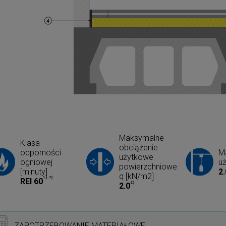
Maksymalne
Klasa
obciążenie
odporności
M
użytkowe
ogniowej
u
powierzchniowe
[minuty]
2.
q [kN/m2]
1)
*)
REI 60
2)
2.0
ZAPOTRZEBOWANIE MATERIAŁOWE