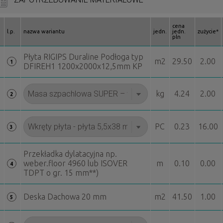
cena
l.p.
nazwa wariantu
jedn.
jedn.
zużycie*
pln
Płyta RIGIPS Duraline Podłoga typ
m2
29.50
2.00
1
DFIREH1 1200x2000x12,5mm KP
kg
4.24
2.00
2
PC
0.23
16.00
3
Przekładka dylatacyjna np.
weber.floor 4960 lub ISOVER
m
0.10
0.00
4
TDPT o gr. 15 mm**)
Deska Dachowa 20 mm
m2
41.50
1.00
5