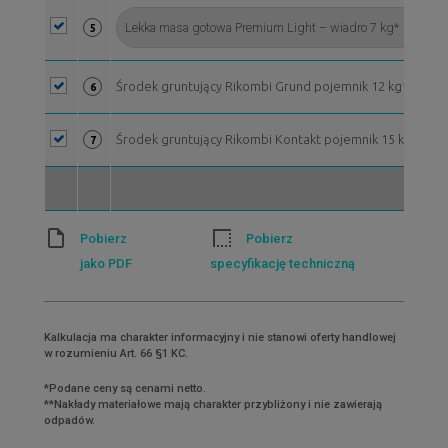
5
Środek gruntujący Rikombi Grund pojemnik 12 kg**
6
Środek gruntujący Rikombi Kontakt pojemnik 15 kg**
7
Pobierz
Pobierz
jako PDF
specyfikację techniczną
Kalkulacja ma charakter informacyjny i nie stanowi oferty handlowej
w rozumieniu Art. 66 §1 KC.
*Podane ceny są cenami netto.
**Nakłady materiałowe mają charakter przybliżony i nie zawierają
odpadów.