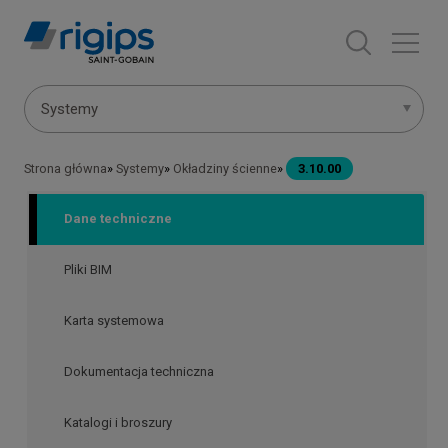
Przejdź
do
treści
Menu
Systemy
systemów
Strona główna
Systemy
Okładziny ścienne
3.10.00
Ścieżka
nawigacyjna
Dane techniczne
Pliki BIM
Karta systemowa
Dokumentacja techniczna
Katalogi i broszury