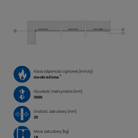
Klasa odporności ogniowej [minuty]
*)
nieokreślona
Wysokość maksymalna [mm]
3000
Grubość zabudowy [mm]
25
Masa zabudowy [kg]
18