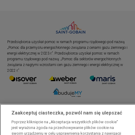
Przedsiębiorca uzyskał pomoc w ramach programu rządowego pod nazwą
„Pomoc dla przemysłu energochłonnego związana z cenami gazu ziemnego i
energii elektrycznej w 2023 r.”. Przedsiębiorca uzyskał pomoc w ramach
programu rządowego pod nazwą: „Pomoc dla sektorów energochłonnych
związana z nagłymi wzrostami cen gazu ziemnego i energii elektrycznej w
2022 r.”
Zaakceptuj ciasteczka, pozwól nam się ulepszać
Poprzez kliknięcie na „Akceptacja wszystkich plików cookie”
jest wyrażona zgoda na przechowywanie plików cookie na
swoim urządzeniu w celu usprawnienia korzystania z nawigacji