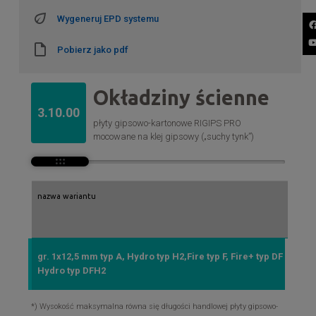
Wygeneruj EPD systemu
Pobierz jako pdf
Okładziny ścienne
3.10.00
płyty gipsowo-kartonowe RIGIPS PRO
mocowane na klej gipsowy („suchy tynk”)
nazwa wariantu
gr. 1x12,5 mm typ A, Hydro typ H2,Fire typ F, Fire+ typ DF lub Fi
Hydro typ DFH2
*) Wysokość maksymalna równa się długości handlowej płyty gipsowo-