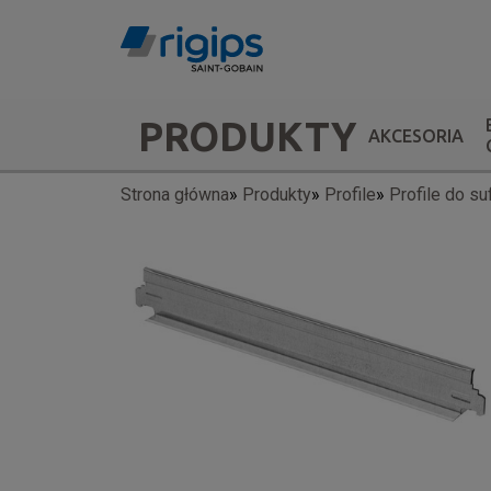
Przejdź
do
treści
Main
PRODUKTY
AKCESORIA
navigation
Strona główna
Produkty
Profile
Profile do su
Ścieżka
-
nawigacyjna
submenu