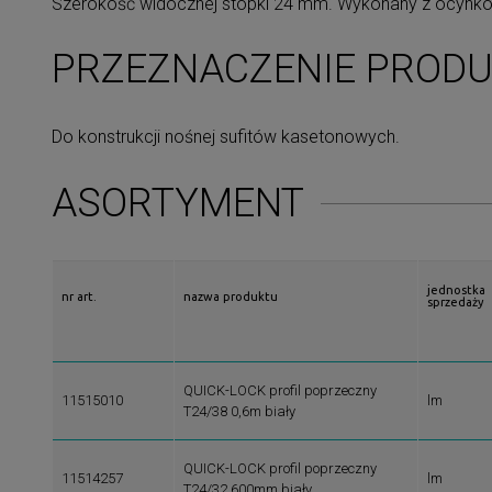
Szerokość widocznej stopki 24 mm. Wykonany z ocynkowan
PRZEZNACZENIE PROD
Do konstrukcji nośnej sufitów kasetonowych.
ASORTYMENT
jednostka
nr art.
nazwa produktu
sprzedaży
QUICK-LOCK profil poprzeczny
11515010
lm
T24/38 0,6m biały
QUICK-LOCK profil poprzeczny
11514257
lm
T24/32 600mm biały