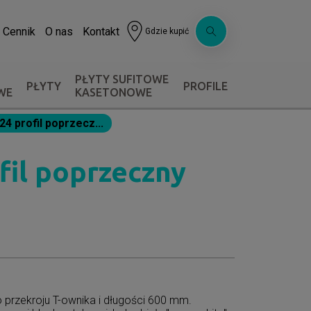
Cennik
O nas
Kontakt
Gdzie kupić
PŁYTY SUFITOWE
PŁYTY
PROFILE
WE
KASETONOWE
 profil poprzecz...
il poprzeczny
 przekroju T-ownika i długości 600 mm.