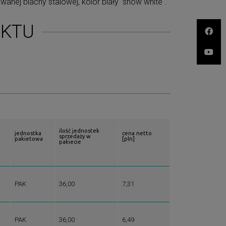
ej blachy stalowej, kolor biały "snow white".
UKTU
ilość jednostek
jednostka
cena netto
sprzedaży w
pakietowa
[pln]
pakiecie
PAK
36,00
7,31
PAK
36,00
6,49