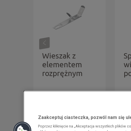
towy
Wieszak z
S
 40
elementem
w
rozprężnym
p
Zaakceptuj ciasteczka, pozwól nam się u
Przedsiębiorca uzyskał pomoc w ramach
Poprzez kliknięcie na „Akceptacja wszystkich plików 
energochłonnego związana z cenami gazu z