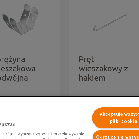
prężyna
Pręt
ieszakowa
wieszakowy z
odwójna
hakiem
Akceptuję wszys
pliki cookie
lepszać
 programu rządowego pod nazwą „Pomoc dla przemysłu
cookie” jest wyrażona zgoda na przechowywanie
iemnego i energii elektrycznej w 2023 r.”. Przedsiębiorca uzyskał
Odrzucenie wszys