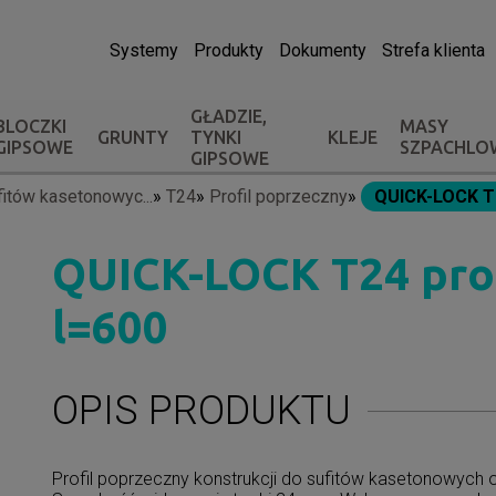
Systemy
Produkty
Dokumenty
Strefa klienta
GŁADZIE,
BLOCZKI
MASY
GRUNTY
TYNKI
KLEJE
GIPSOWE
SZPACHLO
GIPSOWE
fitów kasetonowyc...
T24
Profil poprzeczny
QUICK-LOCK T24
QUICK-LOCK T24 prof
l=600
OPIS PRODUKTU
Profil poprzeczny konstrukcji do sufitów kasetonowych o