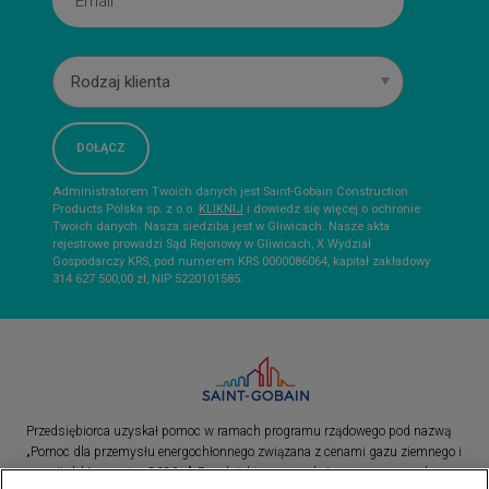
Rodzaj klienta
Administratorem Twoich danych jest Saint-Gobain Construction
Products Polska sp. z o.o.
KLIKNIJ
i dowiedz się więcej o ochronie
Twoich danych. Nasza siedziba jest w Gliwicach. Nasze akta
rejestrowe prowadzi Sąd Rejonowy w Gliwicach, X Wydział
Gospodarczy KRS, pod numerem KRS 0000086064, kapitał zakładowy
314 627 500,00 zł, NIP 5220101585.
Przedsiębiorca uzyskał pomoc w ramach programu rządowego pod nazwą
„Pomoc dla przemysłu energochłonnego związana z cenami gazu ziemnego i
energii elektrycznej w 2023 r.”. Przedsiębiorca uzyskał pomoc w ramach