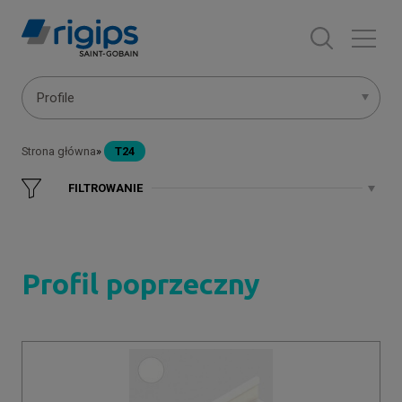
Przejdź
do
treści
Main
Profile
navigation
Strona główna
T24
Ścieżka
-
FILTROWANIE
nawigacyjna
submenu
Profil poprzeczny