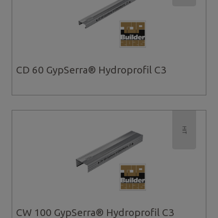
Gypserra® UD30
Gypserra® UD30 Hydroprofil
Gypserra® UW100
Gypserra® UW100 Hydroprofil
Gypserra® UW50
Gypserra® UW50 Hydroprofil
Gypserra® UW75
CD 60 GypSerra® Hydroprofil C3
Gypserra® UW75 Hydroprofil
HIT
CW 100 GypSerra® Hydroprofil C3