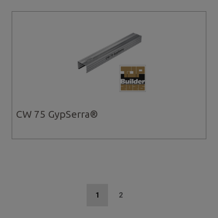
CW 75 GypSerra®
Stronicowanie
Bieżąca
1
Strona
2
strona