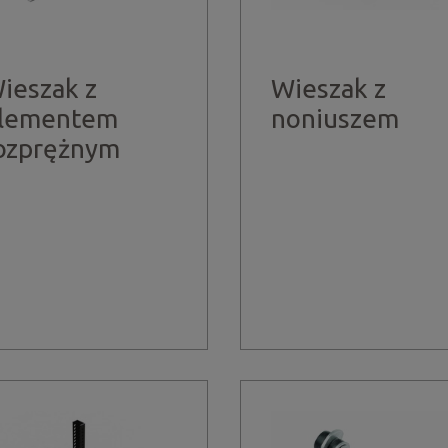
ieszak z
Wieszak z
lementem
noniuszem
ozprężnym