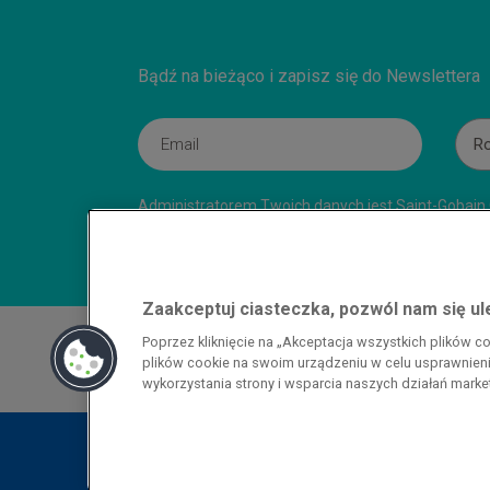
Bądź na bieżąco i zapisz się do Newslettera
Ro
Administratorem Twoich danych jest Saint-Gobain C
Nasze akta rejestrowe prowadzi Sąd Rejonowy w G
Zaakceptuj ciasteczka, pozwól nam się u
Przedsiębiorca uzyskał pomoc w ramach
Poprzez kliknięcie na „Akceptacja wszystkich plików 
energochłonnego związana z cenami gazu z
plików cookie na swoim urządzeniu w celu usprawnienia
pomoc w ramach programu rządowego pod
wykorzystania strony i wsparcia naszych działań mark
wzrostami cen gazu ziemnego i energii ele