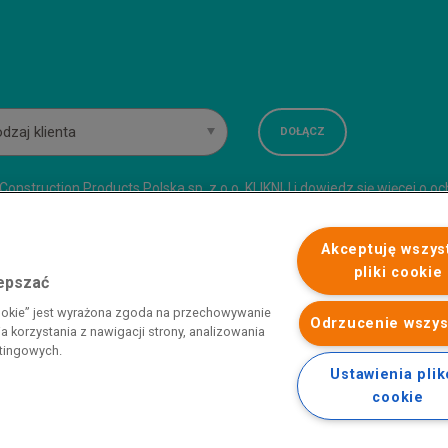
dzaj klienta
onstruction Products Polska sp. z o.o.
KLIKNIJ
i dowiedz się więcej o o
liwicach, X Wydział Gospodarczy KRS, pod numerem KRS 0000086064, k
Akceptuję wszys
pliki cookie
lepszać
 programu rządowego pod nazwą „Pomoc dla przemysłu
cookie” jest wyrażona zgoda na przechowywanie
iemnego i energii elektrycznej w 2023 r.”. Przedsiębiorca uzyskał
Odrzucenie wszys
 korzystania z nawigacji strony, analizowania
 nazwą: „Pomoc dla sektorów energochłonnych związana z nagłymi
etingowych.
ktrycznej w 2022 r.”
Ustawienia pli
cookie