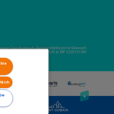
chronie Twoich danych. Nasza siedziba jest w Gliwicach.
apitał zakładowy 314 627 500,00 zł, NIP 5220101585.
tkie
tkich
ków